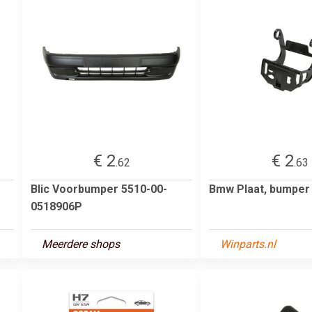
€ 2
€ 2
.62
.63
Blic Voorbumper 5510-00-
Bmw Plaat, bumper
0518906P
Meerdere shops
Winparts.nl