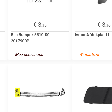
€ 3
€ 3
.35
.36
Blic Bumper 5510-00-
Iveco Afdekplaat L
2017900P
Meerdere shops
Winparts.nl