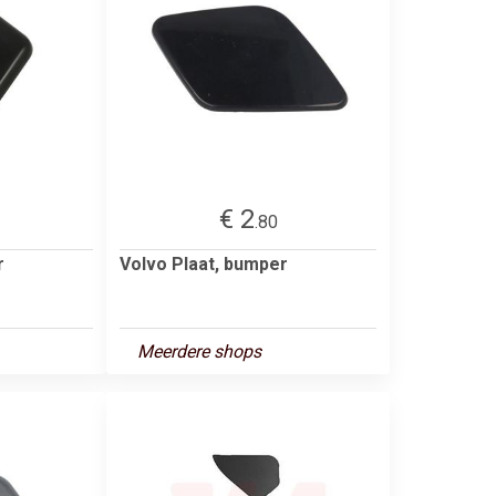
€ 2
.80
r
Volvo Plaat, bumper
Meerdere shops