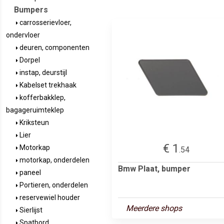
Bumpers
carrosserievloer,
ondervloer
deuren, componenten
Dorpel
instap, deurstijl
Kabelset trekhaak
kofferbakklep,
bagageruimteklep
Kriksteun
Lier
€ 1
Motorkap
.54
motorkap, onderdelen
Bmw Plaat, bumper
paneel
Portieren, onderdelen
reservewiel houder
Meerdere shops
Sierlijst
Spatbord