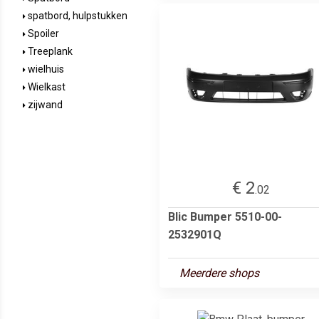
spatbord, hulpstukken
Spoiler
Treeplank
wielhuis
Wielkast
zijwand
€ 2
.02
Blic Bumper 5510-00-
2532901Q
Meerdere shops