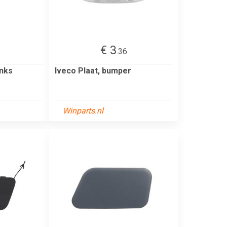
€ 3
.36
inks
Iveco Plaat, bumper
Winparts.nl