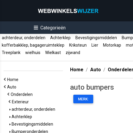
Categorieën
achterdeur, onderdelen
Achterklep
Bevestigingsmiddelen
Bumpe
kofferbakklep, bagageruimteklep
Kriksteun
Lier
Motorkap
mot
Treeplank
wielhuis
Wielkast
zijwand
Home
Auto
Onderdele
Home
auto bumpers
Auto
Onderdelen
MERK:
Exterieur
achterdeur, onderdelen
Achterklep
Bevestigingsmiddelen
Bumperonderdelen