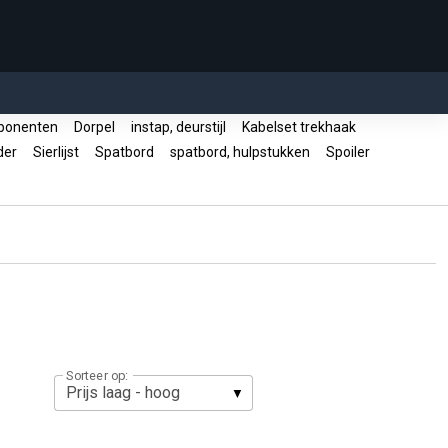
ponenten
Dorpel
instap, deurstijl
Kabelset trekhaak
uder
Sierlijst
Spatbord
spatbord, hulpstukken
Spoiler
Sorteer op: