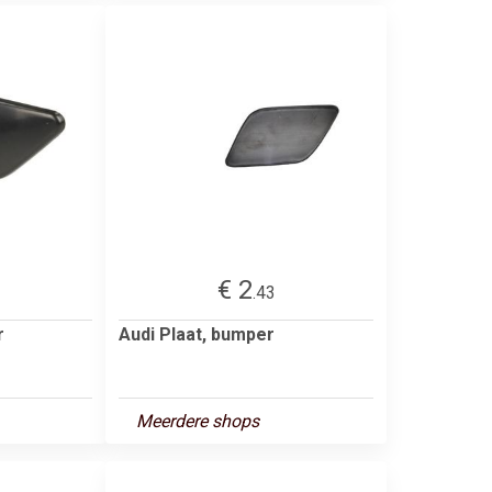
€ 2
.43
r
Audi Plaat, bumper
Meerdere shops