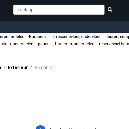
ronderdelen
Bumpers
carrosserievloer, ondervloer
deuren, com
orkap, onderdelen
paneel
Portieren, onderdelen
reservewiel ho
n
Exterieur
Bumpers