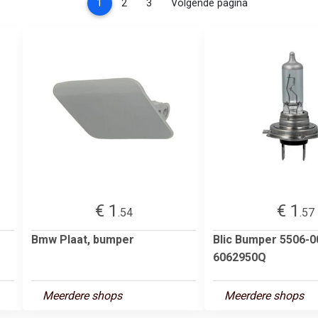
(current)
1
2
3
Volgende pagina
€ 1
€ 1
.54
.57
Bmw Plaat, bumper
Blic Bumper 5506-0
6062950Q
Meerdere shops
Meerdere shops