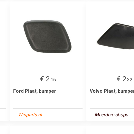
€ 2
€ 2
.16
.32
Ford Plaat, bumper
Volvo Plaat, bumpe
Winparts.nl
Meerdere shops