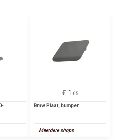
€ 1
.65
0-
Bmw Plaat, bumper
Meerdere shops