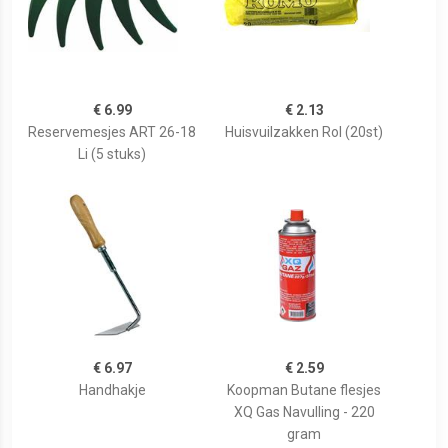
€ 6.99
€ 2.13
Reservemesjes ART 26-18
Huisvuilzakken Rol (20st)
Li (5 stuks)
€ 6.97
€ 2.59
Handhakje
Koopman Butane flesjes
XQ Gas Navulling - 220
gram