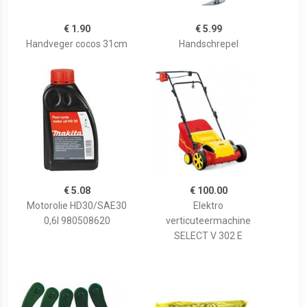
€ 1.90
€ 5.99
Handveger cocos 31cm
Handschrepel
€ 5.08
€ 100.00
Motorolie HD30/SAE30
Elektro
0,6l 980508620
verticuteermachine
SELECT V 302 E