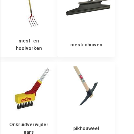
mest- en
mestschuiven
hooivorken
Onkruidverwijder
pikhouweel
aars