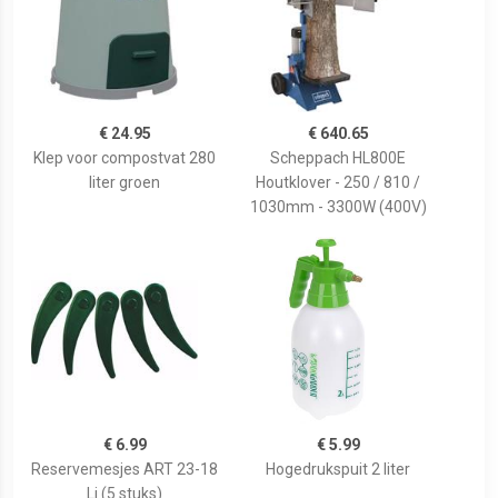
€ 24.95
€ 640.65
Klep voor compostvat 280
Scheppach HL800E
liter groen
Houtklover - 250 / 810 /
1030mm - 3300W (400V)
€ 6.99
€ 5.99
Reservemesjes ART 23-18
Hogedrukspuit 2 liter
Li (5 stuks)