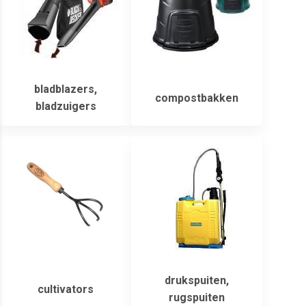
bladblazers,
compostbakken
bladzuigers
drukspuiten,
cultivators
rugspuiten