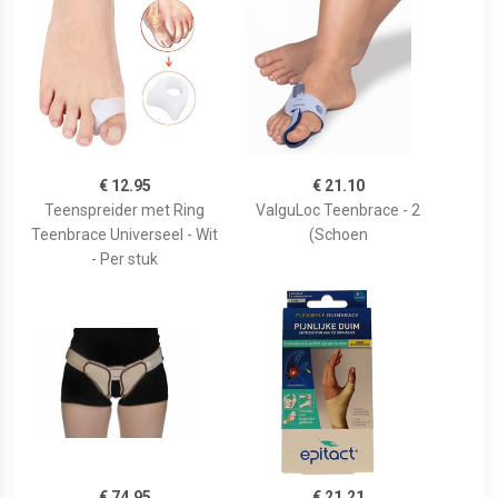
€ 12.95
€ 21.10
Teenspreider met Ring
ValguLoc Teenbrace - 2
Teenbrace Universeel - Wit
(Schoen
- Per stuk
€ 74.95
€ 21.21