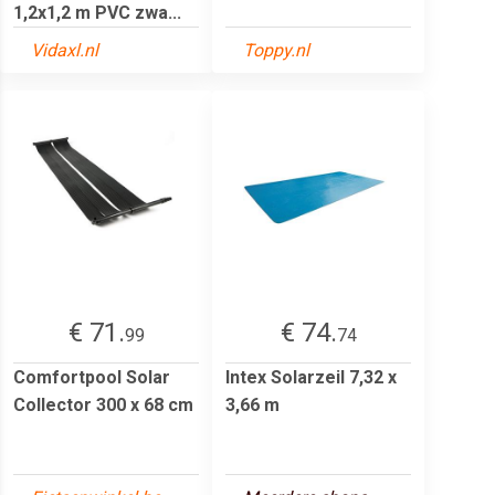
1,2x1,2 m PVC zwa...
Vidaxl.nl
Toppy.nl
€ 71.
€ 74.
99
74
Comfortpool Solar
Intex Solarzeil 7,32 x
Collector 300 x 68 cm
3,66 m