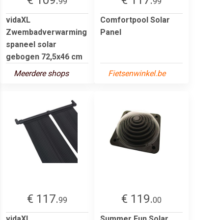
99
99
vidaXL
Comfortpool Solar
Zwembadverwarming
Panel
spaneel solar
gebogen 72,5x46 cm
Meerdere shops
Fietsenwinkel.be
€ 117.
€ 119.
99
00
vidaXL
Summer Fun Solar