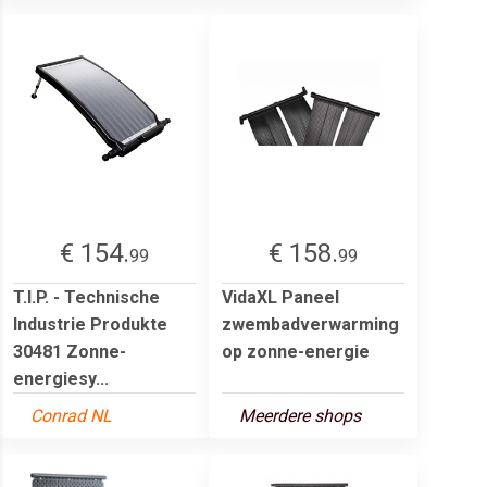
€ 154.
€ 158.
99
99
T.I.P. - Technische
VidaXL Paneel
Industrie Produkte
zwembadverwarming
30481 Zonne-
op zonne-energie
energiesy...
Conrad NL
Meerdere shops