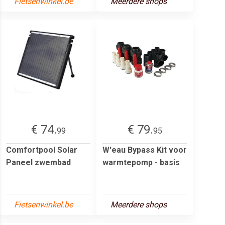
Fietsenwinkel.be
Meerdere shops
€ 74.
€ 79.
99
95
Comfortpool Solar
W'eau Bypass Kit voor
Paneel zwembad
warmtepomp - basis
Fietsenwinkel.be
Meerdere shops