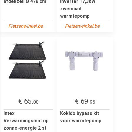
afdekzeil Ø 478 cm
Inverter 17,3kW
zwembad
warmtepomp
Fietsenwinkel.be
Fietsenwinkel.be
€ 65.
€ 69.
00
95
Intex
Kokido bypass kit
Verwarmingsmat op
voor warmtepomp
zonne-energie 2 st