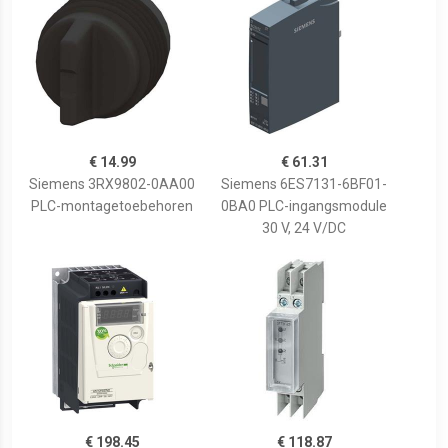
€ 14.99
€ 61.31
Siemens 3RX9802-0AA00
Siemens 6ES7131-6BF01-
PLC-montagetoebehoren
0BA0 PLC-ingangsmodule
30 V, 24 V/DC
€ 198.45
€ 118.87