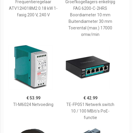
Frequentieregelaar
Groefkogellagers enkelrijig
ATV12H018M2 0.18 kW 1-
FAG 6200-C-2HRS
fasig 200 V, 240 V
Boordiameter 10 mm
Buitendiameter 30 mm
Toerental (max.) 17000
omw/min
€ 53.99
€ 42.99
TI-M6024 Netvoeding
TE-FP051 Netwerk switch
10 / 100 MBit/s PoE-
functie