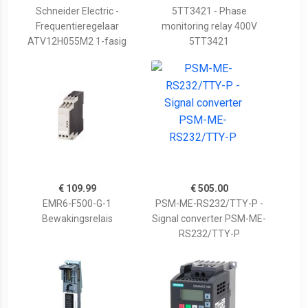
Schneider Electric -
5TT3421 - Phase
Frequentieregelaar
monitoring relay 400V
ATV12H055M2 1-fasig
5TT3421
€ 109.99
€ 505.00
EMR6-F500-G-1
PSM-ME-RS232/TTY-P -
Bewakingsrelais
Signal converter PSM-ME-
RS232/TTY-P