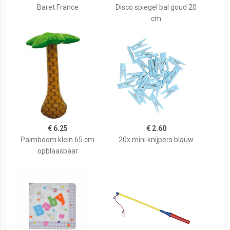
Baret France
Disco spiegel bal goud 20
cm
€ 6.25
€ 2.60
Palmboom klein 65 cm
20x mini knijpers blauw
opblaasbaar