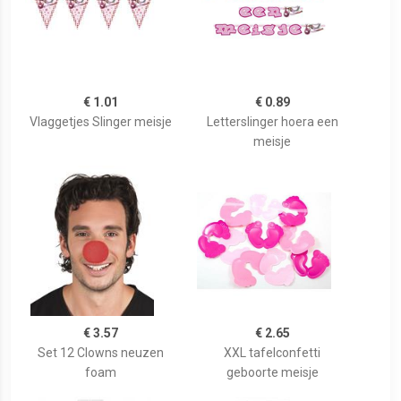
€ 1.01
€ 0.89
Vlaggetjes Slinger meisje
Letterslinger hoera een
meisje
€ 3.57
€ 2.65
Set 12 Clowns neuzen
XXL tafelconfetti
foam
geboorte meisje