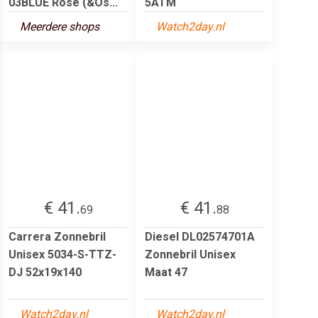
03BLUE Rose (&Os...
5ATM
Meerdere shops
Watch2day.nl
€ 41.
€ 41.
69
88
Carrera Zonnebril
Diesel DL02574701A
Unisex 5034-S-TTZ-
Zonnebril Unisex
DJ 52x19x140
Maat 47
Watch2day.nl
Watch2day.nl