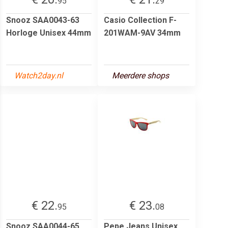
95
29
Snooz SAA0043-63
Casio Collection F-
Horloge Unisex 44mm
201WAM-9AV 34mm
Watch2day.nl
Meerdere shops
€ 22.
€ 23.
95
08
Snooz SAA0044-65
Pepe Jeans Unisex