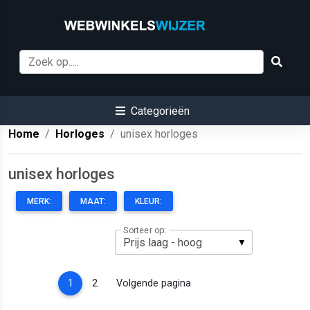
Categorieën
Home
Horloges
unisex horloges
unisex horloges
MERK:
MAAT:
KLEUR:
Sorteer op:
(current)
1
2
Volgende pagina