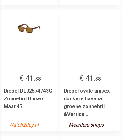
€ 41.
€ 41.
88
88
Diesel DL02574743G
Diesel ovale unisex
Zonnebril Unisex
donkere havana
Maat 47
groene zonnebril
&Vertica...
Watch2day.nl
Meerdere shops