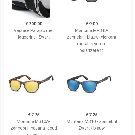
€ 200.00
€ 9.00
Versace Paraplu met
Montana MP34D-
logoprint - Zwart
zonnebril- blauw- vierkant
metalen veren-
polarizerend
€ 7.25
€ 7.25
Montana MS10A-
Montana MS10 - zonnebril
zonnebril- havana- goud
Zwart / blauw
spiegel