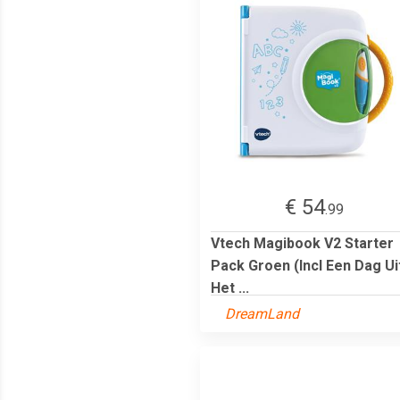
€ 54
.99
Vtech Magibook V2 Starter
Pack Groen (Incl Een Dag Ui
Het ...
DreamLand