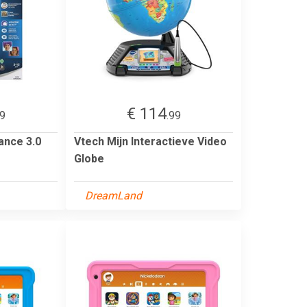
€ 114
99
.99
ance 3.0
Vtech Mijn Interactieve Video
Globe
DreamLand