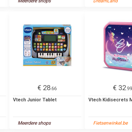
Meerdere shops
DreamLand
€ 28
€ 32
.66
.9
Vtech Junior Tablet
Vtech Kidisecrets 
Meerdere shops
Fietsenwinkel.be