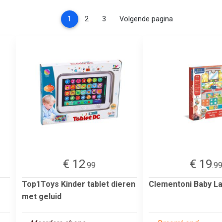
(current)
1
2
3
Volgende pagina
€ 12
€ 19
.99
.9
Top1Toys Kinder tablet dieren
Clementoni Baby L
met geluid