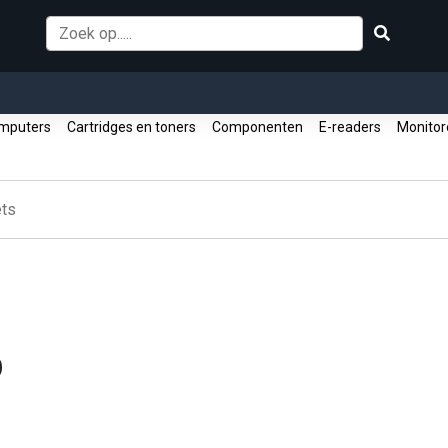
mputers
Cartridges en toners
Componenten
E-readers
Monito
ets