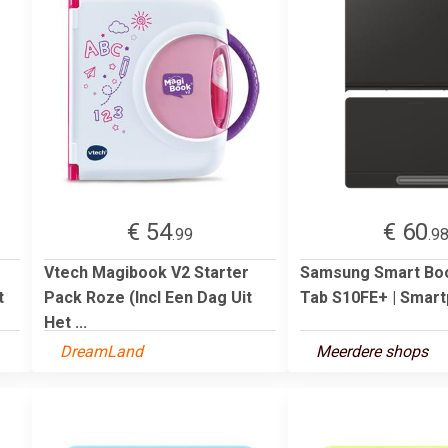
€ 54
€ 60
.99
.9
Vtech Magibook V2 Starter
Samsung Smart Bo
t
Pack Roze (Incl Een Dag Uit
Tab S10FE+ | Smart
Het ...
DreamLand
Meerdere shops