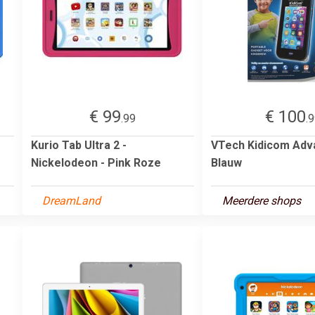
€ 99
€ 100
.99
.
Kurio Tab Ultra 2 -
VTech Kidicom Adv
Nickelodeon - Pink Roze
Blauw
DreamLand
Meerdere shops