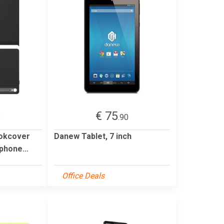
€ 75
8
.90
okcover
Danew Tablet, 7 inch
phone...
Office Deals