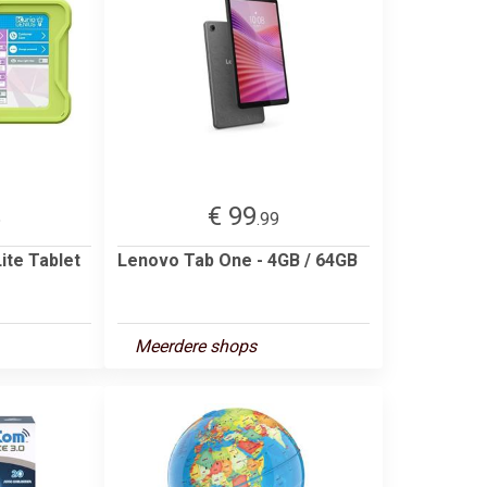
€ 99
5
.99
ite Tablet
Lenovo Tab One - 4GB / 64GB
Meerdere shops