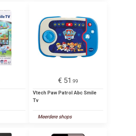
€ 51
9
.99
Vtech Paw Patrol Abc Smile
Tv
Meerdere shops