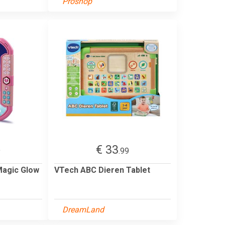
Proshop
€ 33
9
.99
Magic Glow
VTech ABC Dieren Tablet
DreamLand