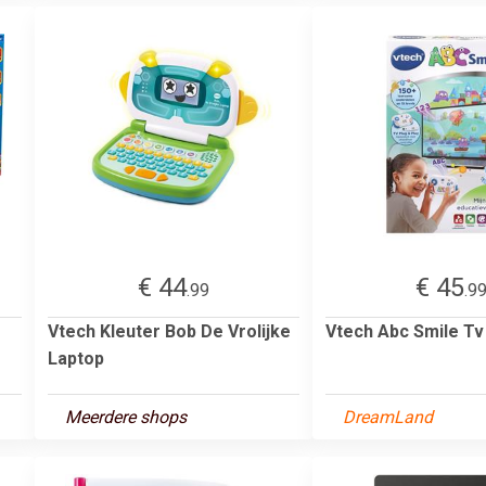
€ 44
€ 45
.99
.9
Vtech Kleuter Bob De Vrolijke
Vtech Abc Smile Tv
Laptop
Meerdere shops
DreamLand