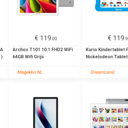
€ 119
€ 119
.00
.
WA
Archos T101 10.1 FHD2 WiFi
Kurio Kindertablet
 )
64GB Wifi Grijs
Nickelodeon Tablet
Megekko NL
DreamLand