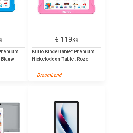
€ 119
99
.99
 Premium
Kurio Kindertablet Premium
 Blauw
Nickelodeon Tablet Roze
DreamLand