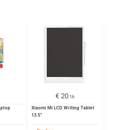
€ 20
9
.16
aptop
Xiaomi Mi LCD Writing Tablet
13.5"