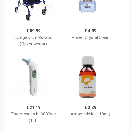
€ 89.99
€ 4.89
Lichtgewicht Rollator
Power Crystal Clear
(Opvouwbaar)
€ 21.19
€ 3.29
Thermoscan Irt 3030we
Amandelolie (110ml)
(1st)