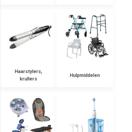
Haarstylers,
Hulpmiddelen
krullers