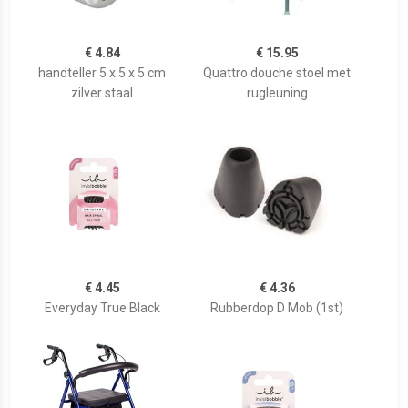
€ 4.84
€ 15.95
handteller 5 x 5 x 5 cm
Quattro douche stoel met
zilver staal
rugleuning
€ 4.45
€ 4.36
Everyday True Black
Rubberdop D Mob (1st)