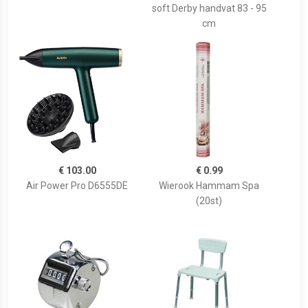
soft Derby handvat 83 - 95
cm
€ 103.00
€ 0.99
Air Power Pro D6555DE
Wierook Hammam Spa
(20st)