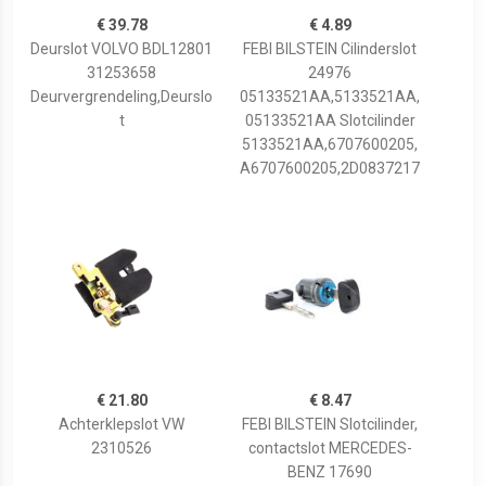
€ 39.78
€ 4.89
Deurslot VOLVO BDL12801
FEBI BILSTEIN Cilinderslot
31253658
24976
Deurvergrendeling,Deurslo
05133521AA,5133521AA,
t
05133521AA Slotcilinder
5133521AA,6707600205,
A6707600205,2D0837217
€ 21.80
€ 8.47
Achterklepslot VW
FEBI BILSTEIN Slotcilinder,
2310526
contactslot MERCEDES-
BENZ 17690