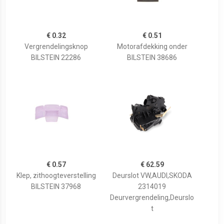
€ 0.32
€ 0.51
Vergrendelingsknop
Motorafdekking onder
BILSTEIN 22286
BILSTEIN 38686
€ 0.57
€ 62.59
Klep, zithoogteverstelling
Deurslot VW,AUDI,SKODA
BILSTEIN 37968
2314019
Deurvergrendeling,Deurslo
t