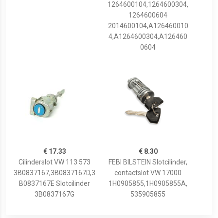
1264600104,1264600304,
1264600604
2014600104,A126460010
4,A1264600304,A126460
0604
€ 17.33
€ 8.30
Cilinderslot VW 113 573
FEBI BILSTEIN Slotcilinder,
3B0837167,3B0837167D,3
contactslot VW 17000
B0837167E Slotcilinder
1H0905855,1H0905855A,
3B0837167G
535905855