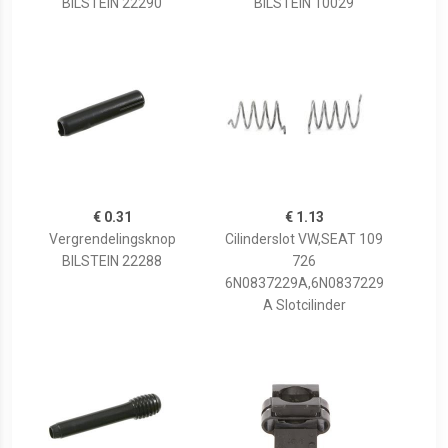
BILSTEIN 22290
BILSTEIN 10029
€ 0.31
€ 1.13
Vergrendelingsknop
Cilinderslot VW,SEAT 109
BILSTEIN 22288
726
6N0837229A,6N0837229
A Slotcilinder