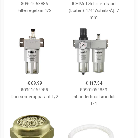
80901063885
ICH Mof Schroefdraad
Filterregelaar 1/2
(buiten): 1/4" Ashals-Ãƒ: 7
mm
€ 69.99
€ 117.54
80901063788
80901063869
Doorsmeerapparaat 1/2
Onhouderhoudsmodule
1/4