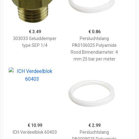
€ 3.49
€ 0.86
303033 Geluiddemper
Persluchtslang
type SEP 1/4
PA0106025 Polyamide
Rood Binnendiameter: 4
mm 25 bar per meter
€ 10.99
€ 2.99
ICH Verdeelblok 60403
Persluchtslang