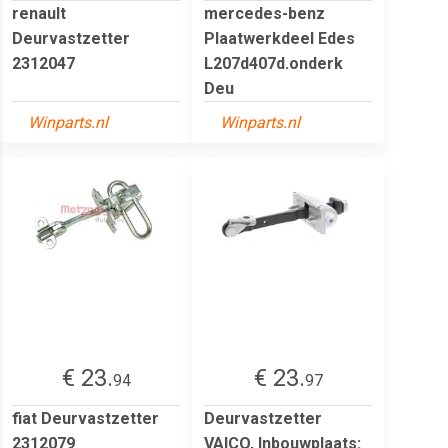
renault
mercedes-benz
Deurvastzetter
Plaatwerkdeel Edes
2312047
L207d407d.onderk
Deu
Winparts.nl
Winparts.nl
€ 23.
€ 23.
94
97
fiat Deurvastzetter
Deurvastzetter
2312079
VAICO, Inbouwplaats: