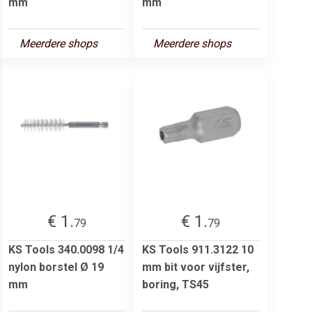
mm
mm
Meerdere shops
Meerdere shops
€ 1.
€ 1.
79
79
KS Tools 340.0098 1/4
KS Tools 911.3122 10
nylon borstel Ø 19
mm bit voor vijfster,
mm
boring, TS45