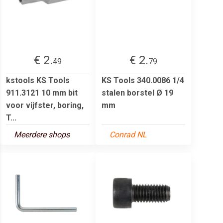
€ 2.
€ 2.
49
79
kstools KS Tools
KS Tools 340.0086 1/4
911.3121 10 mm bit
stalen borstel Ø 19
voor vijfster, boring,
mm
T...
Meerdere shops
Conrad NL