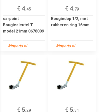
€ 4.
€ 4.
45
79
carpoint
Bougiedop 1/2, met
Bougiesleutel T-
rubberen ring 16mm
model 21mm 0678009
Winparts.nl
Winparts.nl
€ 5.
€ 5.
29
31