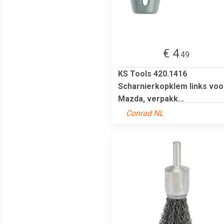
€ 4
.49
KS Tools 420.1416
Scharnierkopklem links voo
Mazda, verpakk...
Conrad NL