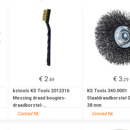
€ 2
€ 3
.49
.29
kstools KS Tools 2012316
KS Tools 340.0001
Messing draad bougies-
Staaldraadborstel 
draadborstel-...
38 mm
Conrad NL
Conrad NL