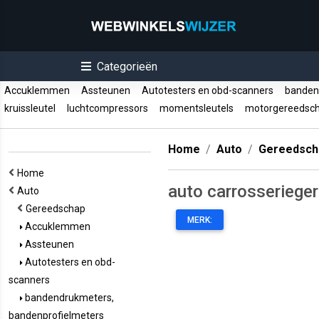
Categorieën
Accuklemmen
Assteunen
Autotesters en obd-scanners
bandend
kruissleutel
luchtcompressors
momentsleutels
motorgereedsc
Home
Auto
Gereedsch
Home
auto carrosseriege
Auto
Gereedschap
MERK:
Accuklemmen
Assteunen
Autotesters en obd-
scanners
bandendrukmeters,
bandenprofielmeters