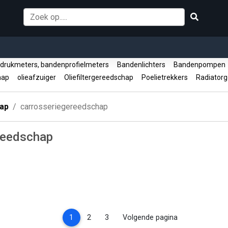
rukmeters, bandenprofielmeters
Bandenlichters
Bandenpompe
hap
olieafzuiger
Oliefiltergereedschap
Poelietrekkers
Radiator
ap
carrosseriegereedschap
reedschap
(current)
1
2
3
Volgende pagina