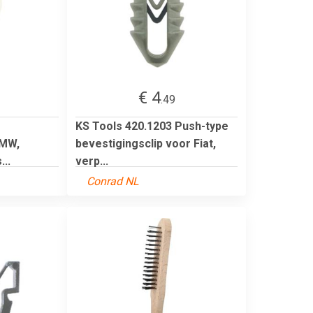
€ 4
.49
KS Tools 420.1203 Push-type
BMW,
bevestigingsclip voor Fiat,
...
verp...
Conrad NL