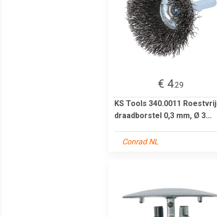
€ 4
.29
KS Tools 340.0011 Roestvri
draadborstel 0,3 mm, Ø 3...
Conrad NL