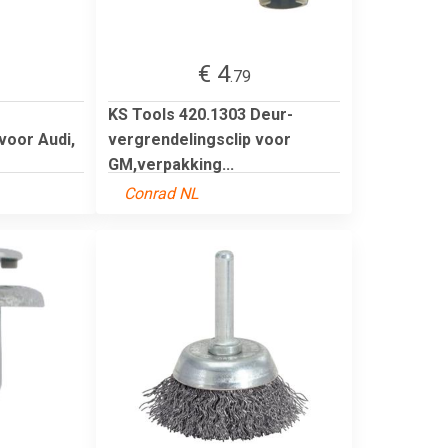
€ 4
.79
KS Tools 420.1303 Deur-
oor Audi,
vergrendelingsclip voor
GM,verpakking...
Conrad NL