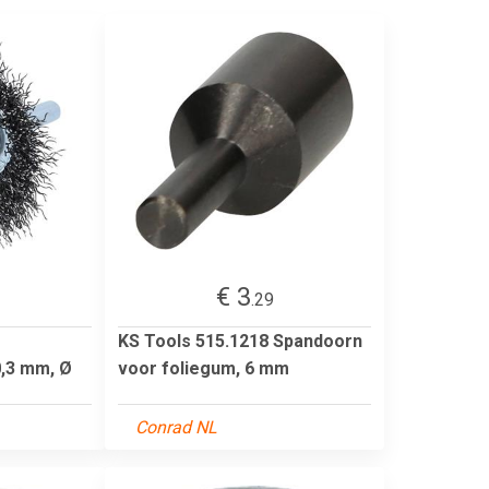
€ 3
.29
KS Tools 515.1218 Spandoorn
0,3 mm, Ø
voor foliegum, 6 mm
Conrad NL