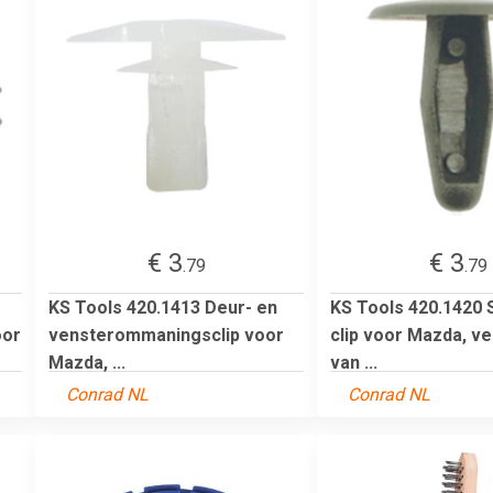
€ 3
€ 3
.79
.79
KS Tools 420.1413 Deur- en
KS Tools 420.1420 S
oor
vensterommaningsclip voor
clip voor Mazda, v
Mazda, ...
van ...
Conrad NL
Conrad NL