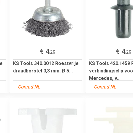
€ 4
€ 4
.29
.29
je
KS Tools 340.0012 Roestvrije
KS Tools 420.1459 
draadborstel 0,3 mm, Ø 5...
verbindingsclip voo
Mercedes, v...
Conrad NL
Conrad NL