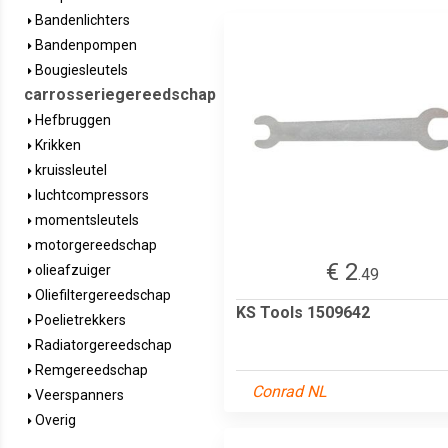
Bandenlichters
Bandenpompen
Bougiesleutels
carrosseriegereedschap
Hefbruggen
Krikken
kruissleutel
luchtcompressors
momentsleutels
motorgereedschap
€ 2
olieafzuiger
.49
Oliefiltergereedschap
KS Tools 1509642
Poelietrekkers
Radiatorgereedschap
Remgereedschap
Conrad NL
Veerspanners
Overig