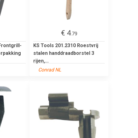
€ 4
.79
rontgrill-
KS Tools 201.2310 Roestvrij
erpakking
stalen handdraadborstel 3
rijen,...
Conrad NL