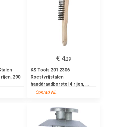
€ 4
.29
Stalen
KS Tools 201.2306
rijen, 290
Roestvrijstalen
handdraadborstel 4 rijen, ...
Conrad NL