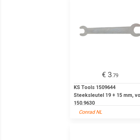
€ 3
.79
KS Tools 1509644
Steeksleutel 19 + 15 mm, v
150.9630
Conrad NL