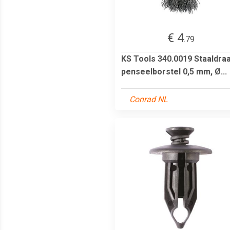
€ 4
.79
KS Tools 340.0019 Staaldra
penseelborstel 0,5 mm, Ø...
Conrad NL