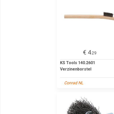
€ 4
.29
KS Tools 140.2601
Verzinenborstel
Conrad NL