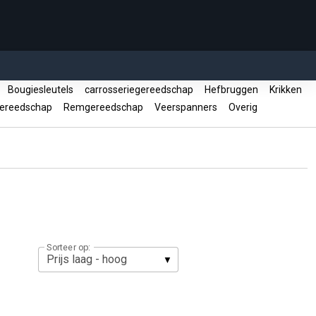
n
Bougiesleutels
carrosseriegereedschap
Hefbruggen
Krikken
gereedschap
Remgereedschap
Veerspanners
Overig
Sorteer op: