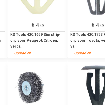
€ 4
€ 4
.49
.49
KS Tools 420.1659 Sierstrip-
KS Tools 420.1753 F
r
clip voor Peugeot/Citroen,
clip voor Toyota, v
verpa...
va...
Conrad NL
Conrad NL