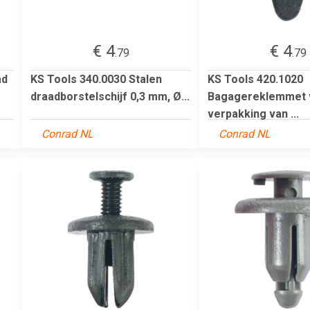
€ 4
€ 4
.79
.79
ad
KS Tools 340.0030 Stalen
KS Tools 420.1020
draadborstelschijf 0,3 mm, Ø...
Bagagereklemmet v
verpakking van ...
Conrad NL
Conrad NL