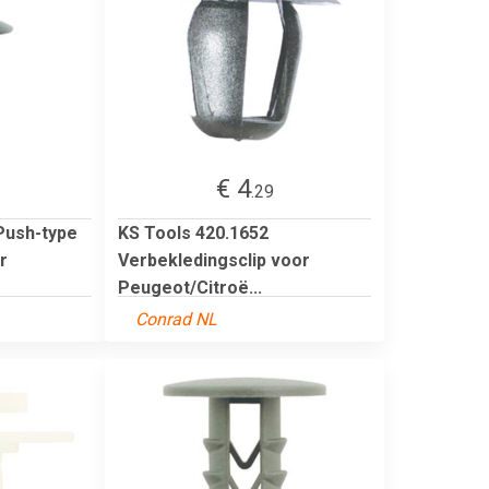
€ 4
.29
Push-type
KS Tools 420.1652
r
Verbekledingsclip voor
Peugeot/Citroë...
Conrad NL