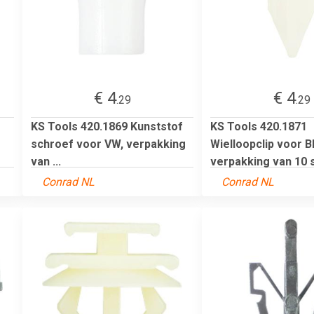
€ 4
€ 4
.29
.29
KS Tools 420.1869 Kunststof
KS Tools 420.1871
schroef voor VW, verpakking
Wielloopclip voor 
van ...
verpakking van 10 s
Conrad NL
Conrad NL