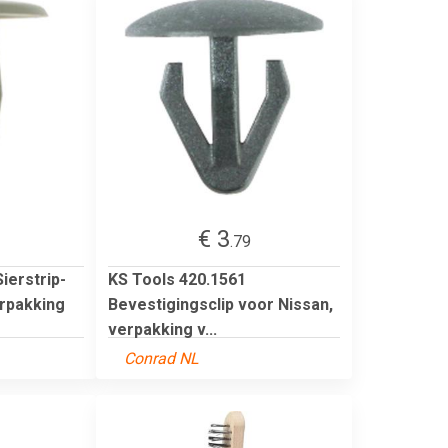
€ 3
.79
ierstrip-
KS Tools 420.1561
erpakking
Bevestigingsclip voor Nissan,
verpakking v...
Conrad NL