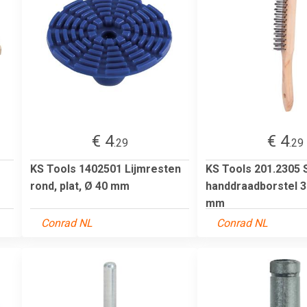
€ 4
€ 4
.29
.29
KS Tools 1402501 Lijmresten
KS Tools 201.2305 
rond, plat, Ø 40 mm
handdraadborstel 3 
mm
Conrad NL
Conrad NL