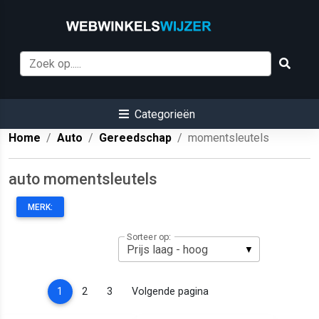
Categorieën
Home
Auto
Gereedschap
momentsleutels
auto momentsleutels
MERK:
Sorteer op:
(current)
1
2
3
Volgende pagina