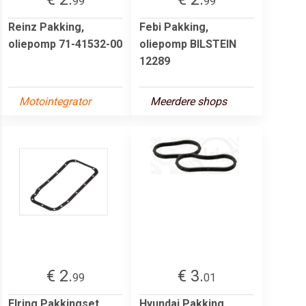
99
99
Reinz Pakking,
Febi Pakking,
oliepomp 71-41532-00
oliepomp BILSTEIN
12289
Motointegrator
Meerdere shops
€ 2.
€ 3.
99
01
Elring Pakkingset,
Hyundai Pakking,