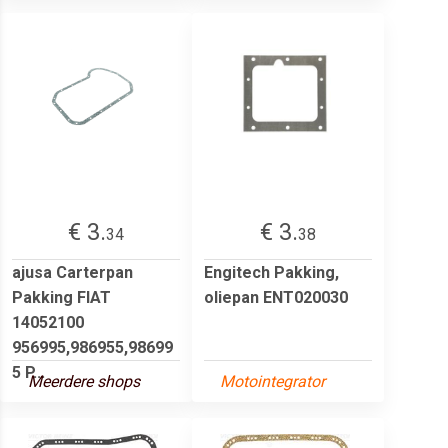
€ 3.
€ 3.
34
38
ajusa Carterpan
Engitech Pakking,
Pakking FIAT
oliepan ENT020030
14052100
956995,986955,98699
5 P...
Meerdere shops
Motointegrator