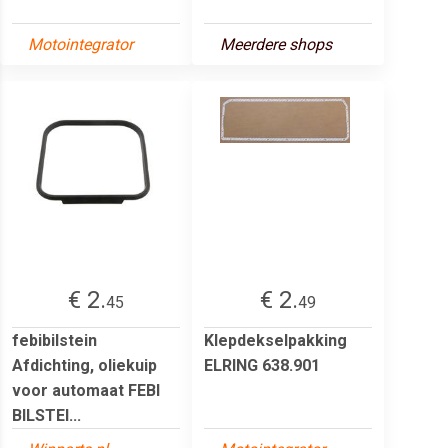
Motointegrator
Meerdere shops
€ 2.
€ 2.
45
49
febibilstein
Klepdekselpakking
Afdichting, oliekuip
ELRING 638.901
voor automaat FEBI
BILSTEI...