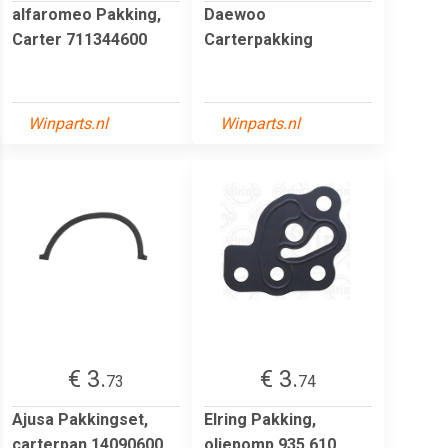
alfaromeo Pakking,
Daewoo
Carter 711344600
Carterpakking
Winparts.nl
Winparts.nl
€ 3.
€ 3.
73
74
Ajusa Pakkingset,
Elring Pakking,
carterpan 14090600
oliepomp 935.610