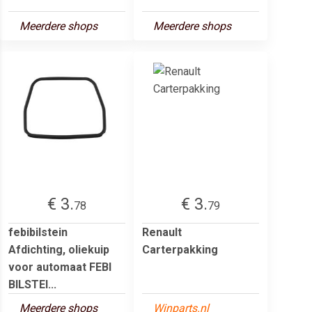
Meerdere shops
Meerdere shops
€ 3.
€ 3.
78
79
febibilstein
Renault
Afdichting, oliekuip
Carterpakking
voor automaat FEBI
BILSTEI...
Meerdere shops
Winparts.nl