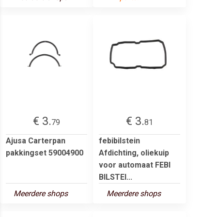
€ 3.
€ 3.
79
81
Ajusa Carterpan
febibilstein
pakkingset 59004900
Afdichting, oliekuip
voor automaat FEBI
BILSTEI...
Meerdere shops
Meerdere shops