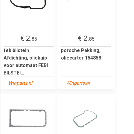
€ 2.
€ 2.
85
85
febibilstein
porsche Pakking,
Afdichting, oliekuip
oliecarter 154858
voor automaat FEBI
BILSTEI...
Winparts.nl
Winparts.nl