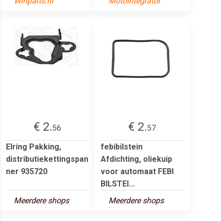
Winparts.nl
Motointegrator
€ 2.
€ 2.
56
57
Elring Pakking,
febibilstein
distributiekettingspan
Afdichting, oliekuip
ner 935720
voor automaat FEBI
BILSTEI...
Meerdere shops
Meerdere shops