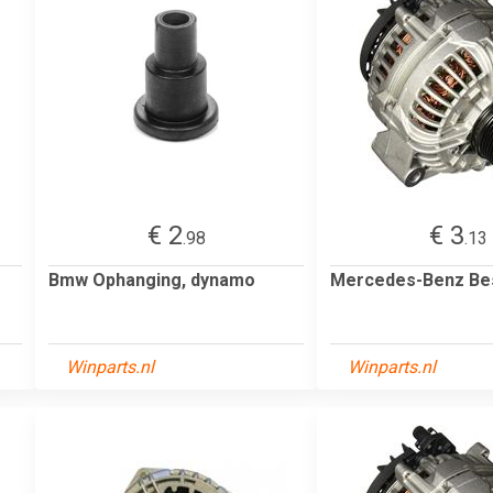
€ 2
€ 3
.98
.13
Bmw Ophanging, dynamo
Mercedes-Benz Be
Winparts.nl
Winparts.nl