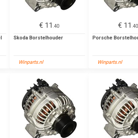
€ 11
€ 11
.40
.4
l
Skoda Borstelhouder
Porsche Borstelho
Winparts.nl
Winparts.nl