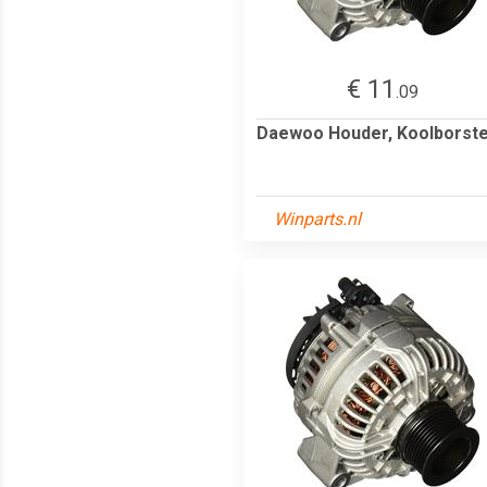
€ 11
.09
Daewoo Houder, Koolborste
Winparts.nl