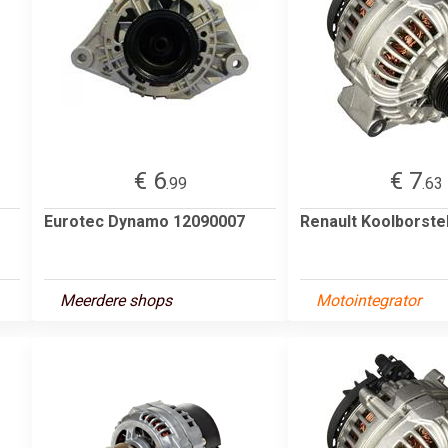
€ 6
€ 7
.99
.63
Eurotec Dynamo 12090007
Renault Koolborste
Meerdere shops
Motointegrator