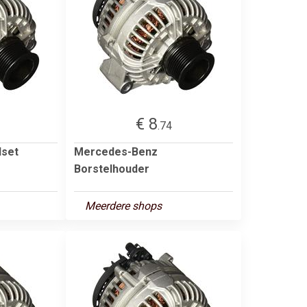
€ 8
.74
lset
Mercedes-Benz
Borstelhouder
Meerdere shops