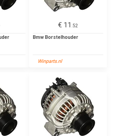
€ 11
0
.52
uder
Bmw Borstelhouder
Winparts.nl