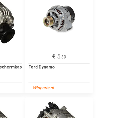
€ 5
.39
schermkap
Ford Dynamo
Winparts.nl