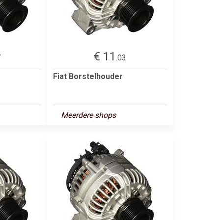
€ 11
7
.03
Fiat Borstelhouder
Meerdere shops