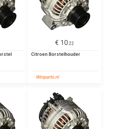
€ 10
.22
orstel
Citroen Borstelhouder
Winparts.nl