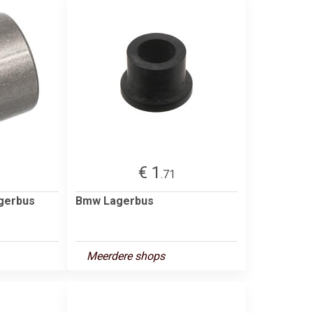
€ 1
.71
gerbus
Bmw Lagerbus
Meerdere shops