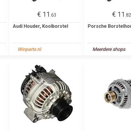
€ 11
€ 11
.63
.8
Audi Houder, Koolborstel
Porsche Borstelho
Winparts.nl
Meerdere shops