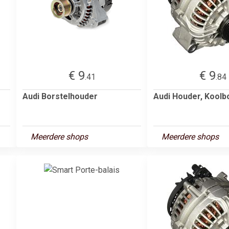
€ 9
€ 9
.41
.84
Audi Borstelhouder
Audi Houder, Koolb
Meerdere shops
Meerdere shops