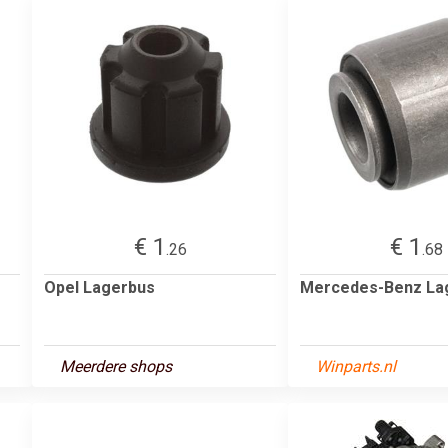
€ 1
€ 1
.26
.68
Opel Lagerbus
Mercedes-Benz La
Meerdere shops
Winparts.nl