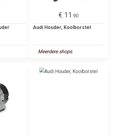
€ 11
2
.90
uder
Audi Houder, Koolborstel
Meerdere shops