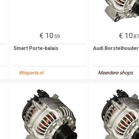
€ 10
€ 10
.59
.8
Smart Porte-balais
Audi Borstelhouder
Winparts.nl
Meerdere shops