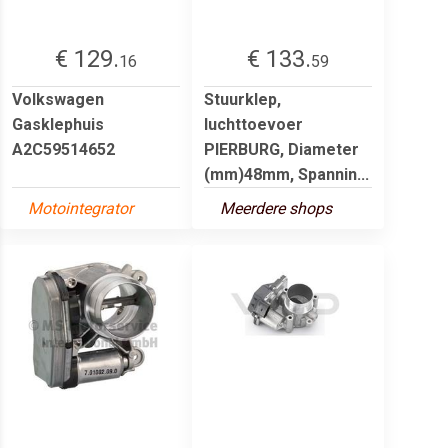
€ 129.
€ 133.
16
59
Volkswagen
Stuurklep,
Gasklephuis
luchttoevoer
A2C59514652
PIERBURG, Diameter
(mm)48mm, Spannin...
Motointegrator
Meerdere shops