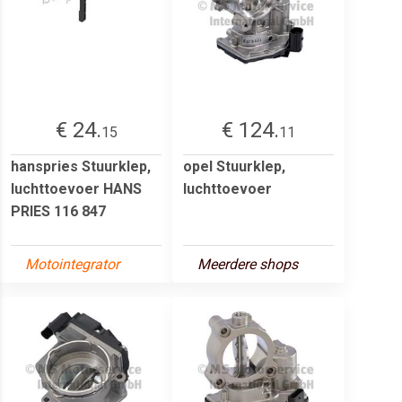
€ 24.
€ 124.
15
11
hanspries Stuurklep,
opel Stuurklep,
luchttoevoer HANS
luchttoevoer
PRIES 116 847
Motointegrator
Meerdere shops