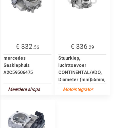
€ 332.
€ 336.
56
29
mercedes
Stuurklep,
Gasklephuis
luchttoevoer
A2C59506475
CONTINENTAL/VDO,
Diameter (mm)55mm,
...
Meerdere shops
Motointegrator