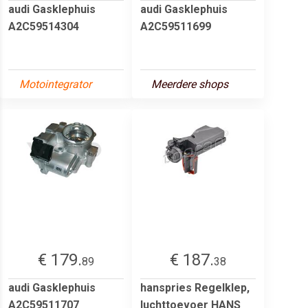
audi Gasklephuis
audi Gasklephuis
A2C59514304
A2C59511699
Motointegrator
Meerdere shops
€ 179.
€ 187.
89
38
audi Gasklephuis
hanspries Regelklep,
A2C59511707
luchttoevoer HANS