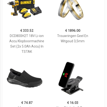
€ 333.52
€ 1896.00
DCD800H2T 18V Li-ion
Trouwringen Geel En
Accu Klopboormachine
Witgoud 3,5mm
Set (2x 5.0Ah Accu) In
TSTAK
€ 74.87
€ 16.03