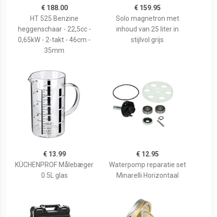
€ 188.00
€ 159.95
HT 525 Benzine
Solo magnetron met
heggenschaar - 22,5cc -
inhoud van 25 liter in
0,65kW - 2-takt - 46cm -
stijlvol grijs
35mm
€ 13.99
€ 12.95
KÜCHENPROF Målebæger
Waterpomp reparatie set
0.5L glas
Minarelli Horizontaal