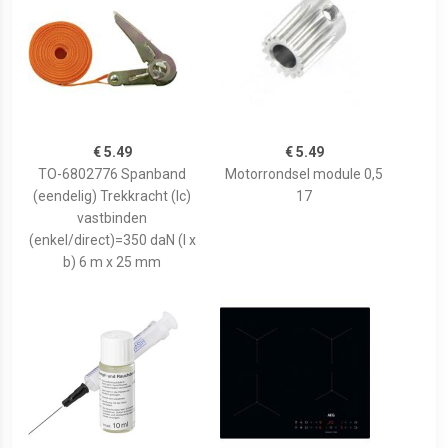
€ 5.49
€ 5.49
TO-6802776 Spanband
Motorrondsel module 0,5
(eendelig) Trekkracht (lc)
17
vastbinden
(enkel/direct)=350 daN (l x
b) 6 m x 25 mm