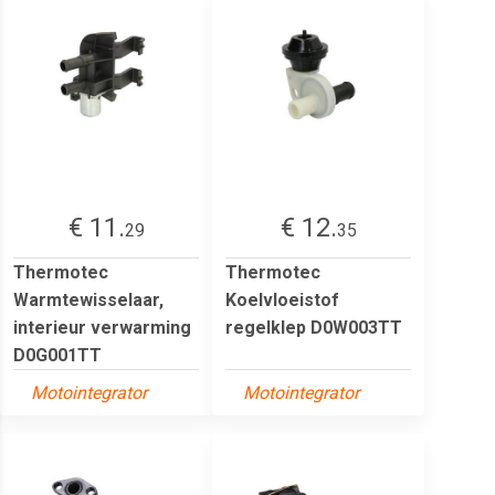
€ 11.
€ 12.
29
35
Thermotec
Thermotec
Warmtewisselaar,
Koelvloeistof
interieur verwarming
regelklep D0W003TT
D0G001TT
Motointegrator
Motointegrator