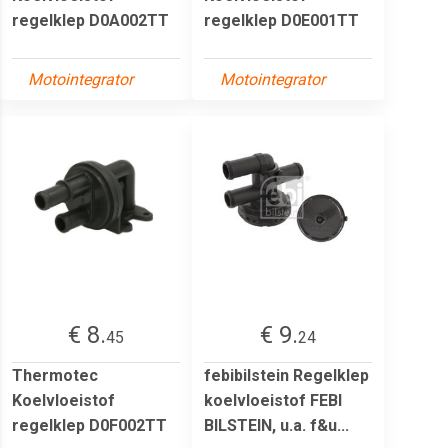
regelklep D0A002TT
regelklep D0E001TT
Motointegrator
Motointegrator
€ 8.
€ 9.
45
24
Thermotec
febibilstein Regelklep
Koelvloeistof
koelvloeistof FEBI
regelklep D0F002TT
BILSTEIN, u.a. f&u...