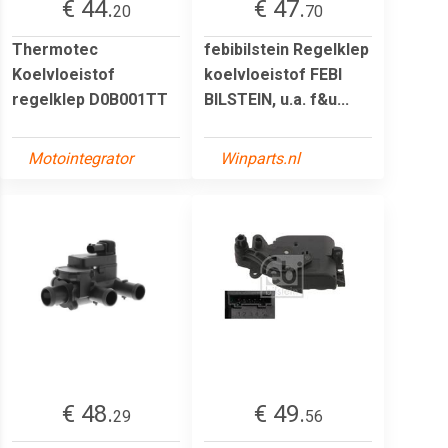
€ 44.
€ 47.
20
70
Thermotec
febibilstein Regelklep
Koelvloeistof
koelvloeistof FEBI
regelklep D0B001TT
BILSTEIN, u.a. f&u...
Motointegrator
Winparts.nl
€ 48.
€ 49.
29
56