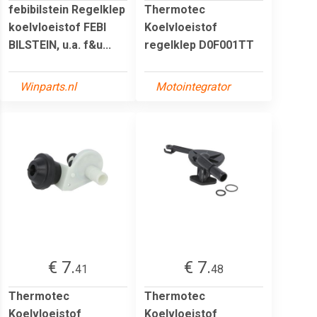
febibilstein Regelklep
Thermotec
koelvloeistof FEBI
Koelvloeistof
BILSTEIN, u.a. f&u...
regelklep D0F001TT
Winparts.nl
Motointegrator
€ 7.
€ 7.
41
48
Thermotec
Thermotec
Koelvloeistof
Koelvloeistof