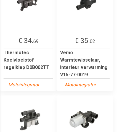
€ 34.
€ 35.
69
02
Thermotec
Vemo
Koelvloeistof
Warmtewisselaar,
regelklep D0B002TT
interieur verwarming
V15-77-0019
Motointegrator
Motointegrator