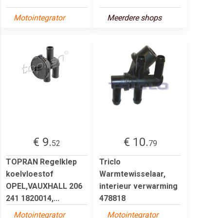
Motointegrator
Meerdere shops
€ 9.
€ 10.
52
79
TOPRAN Regelklep
Triclo
koelvloestof
Warmtewisselaar,
OPEL,VAUXHALL 206
interieur verwarming
241 1820014,...
478818
Motointegrator
Motointegrator