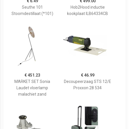
€ 6.49
€ 499.00
Seuthe 101
Hob2Hood inductie
Stoomdestillaat (*101)
kookplaat ILB64334CB
€ 451.23
€ 46.99
MARKET SET Sonia
Decoupeerzaag STS 12/E
Laudet vloerlamp
Proxxon 28 534
malachiet zand