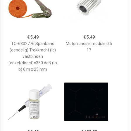
€ 5.49
€ 5.49
TO-6802776 Spanband
Motorrondsel module 0,5
(eendelig) Trekkracht (lc)
17
vastbinden
(enkel/direct)=350 daN (l x
b) 6 m x 25 mm