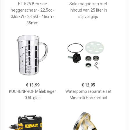
HT 525 Benzine
Solo magnetron met
heggenschaar - 22,5cc -
inhoud van 25 liter in
0,65kW - 2-takt - 46cm -
stijlvol grijs
35mm
€ 13.99
€ 12.95
KÜCHENPROF Målebæger
Waterpomp reparatie set
0.5L glas
Minarelli Horizontaal