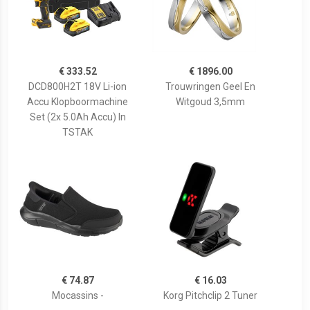
€ 333.52
€ 1896.00
DCD800H2T 18V Li-ion
Trouwringen Geel En
Accu Klopboormachine
Witgoud 3,5mm
Set (2x 5.0Ah Accu) In
TSTAK
€ 74.87
€ 16.03
Mocassins -
Korg Pitchclip 2 Tuner