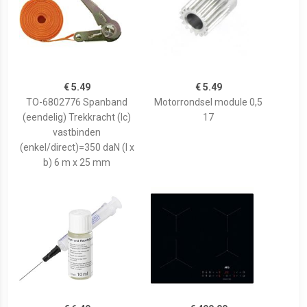
€ 5.49
€ 5.49
TO-6802776 Spanband
Motorrondsel module 0,5
(eendelig) Trekkracht (lc)
17
vastbinden
(enkel/direct)=350 daN (l x
b) 6 m x 25 mm