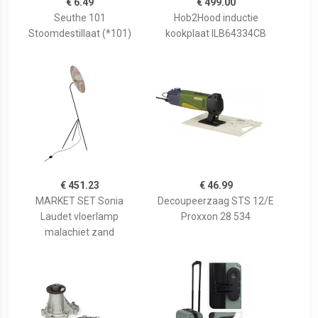
€ 6.49
€ 499.00
Seuthe 101
Hob2Hood inductie
Stoomdestillaat (*101)
kookplaat ILB64334CB
€ 451.23
€ 46.99
MARKET SET Sonia
Decoupeerzaag STS 12/E
Laudet vloerlamp
Proxxon 28 534
malachiet zand