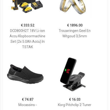
€ 333.52
€ 1896.00
DCD800H2T 18V Li-ion
Trouwringen Geel En
Accu Klopboormachine
Witgoud 3,5mm
Set (2x 5.0Ah Accu) In
TSTAK
€ 74.87
€ 16.03
Mocassins -
Korg Pitchclip 2 Tuner