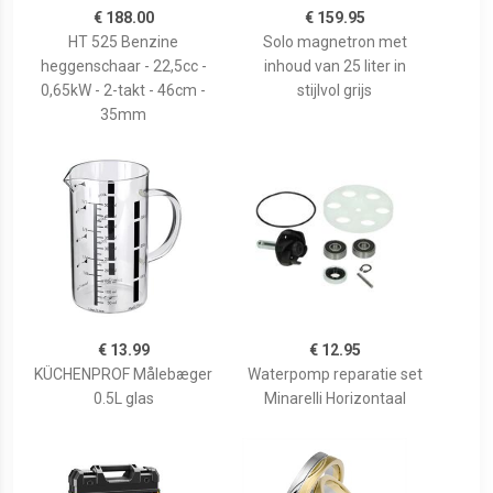
€ 188.00
€ 159.95
HT 525 Benzine
Solo magnetron met
heggenschaar - 22,5cc -
inhoud van 25 liter in
0,65kW - 2-takt - 46cm -
stijlvol grijs
35mm
€ 13.99
€ 12.95
KÜCHENPROF Målebæger
Waterpomp reparatie set
0.5L glas
Minarelli Horizontaal