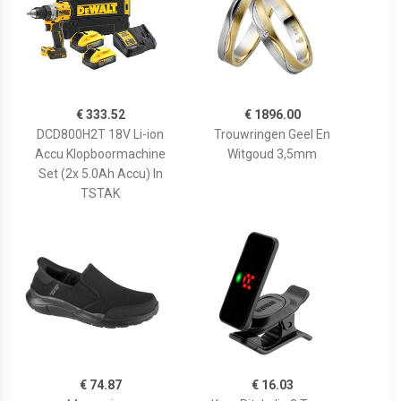
€ 333.52
€ 1896.00
DCD800H2T 18V Li-ion
Trouwringen Geel En
Accu Klopboormachine
Witgoud 3,5mm
Set (2x 5.0Ah Accu) In
TSTAK
€ 74.87
€ 16.03