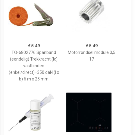
€ 5.49
€ 5.49
TO-6802776 Spanband
Motorrondsel module 0,5
(eendelig) Trekkracht (lc)
17
vastbinden
(enkel/direct)=350 daN (l x
b) 6 m x 25 mm