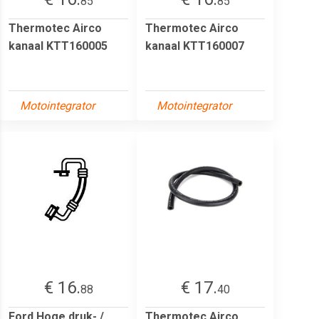
85
85
Thermotec Airco
Thermotec Airco
kanaal KTT160005
kanaal KTT160007
Motointegrator
Motointegrator
€ 16.
€ 17.
88
40
Ford Hoge druk- /
Thermotec Airco