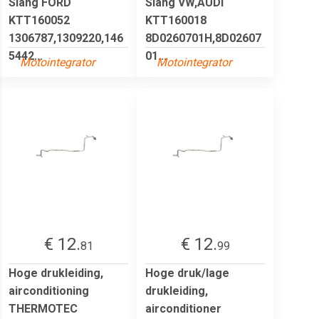
Slang FORD
Slang VW,AUDI
KTT160052
KTT160018
1306787,1309220,146
8D0260701H,8D02607
5442...
01...
Motointegrator
Motointegrator
€ 12.
€ 12.
81
99
Hoge drukleiding,
Hoge druk/lage
airconditioning
drukleiding,
THERMOTEC
airconditioner