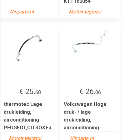
KTT160054
Winparts.nl
Motointegrator
€ 25.
€ 26.
68
06
thermotec Lage
Volkswagen Hoge
drukleiding,
druk- / lage
airconditioning
drukleiding,
PEUGEOT,CITRO&Eu...
airconditioning
Motointegrator
Winparts.nl