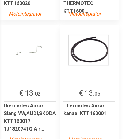
KTT160020
THERMOTEC
KTT1600...
Motointegrator
Motointegrator
€ 13.
€ 13.
02
05
thermotec Airco
Thermotec Airco
Slang VW,AUDI,SKODA
kanaal KTT160001
KTT160017
1J1820741Q Air...