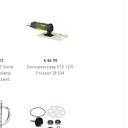
23
€ 46.99
 Sonia
Decoupeerzaag STS 12/E
erlamp
Proxxon 28 534
 zand