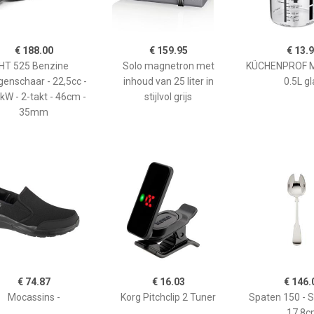
€ 188.00
€ 159.95
€ 13.
HT 525 Benzine
Solo magnetron met
KÜCHENPROF 
enschaar - 22,5cc -
inhoud van 25 liter in
0.5L gl
kW - 2-takt - 46cm -
stijlvol grijs
35mm
€ 74.87
€ 16.03
€ 146.
Mocassins -
Korg Pitchclip 2 Tuner
Spaten 150 - 
17,8c