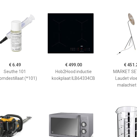
€ 6.49
€ 499.00
€ 451.
Seuthe 101
Hob2Hood inductie
MARKET SET
omdestillaat (*101)
kookplaat ILB64334CB
Laudet vlo
malachiet