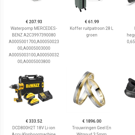
€ 207.93
€ 61.99
Waterpomp MERCEDES-
Koffer ruitpatroon 28 L
BENZ A2C3997390080
groen
hegg
A0005001700,A00050023
0,65
00,A0005003000
A0005003100,A00050032
00,A0005003800
€ 333.52
€ 1896.00
DCD800H2T 18V Li-ion
Trouwringen Geel En
Accu Klopboormachine
Witgoud 3,5mm