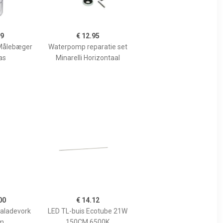
99
€ 12.95
Målebæger
Waterpomp reparatie set
as
Minarelli Horizontaal
00
€ 14.12
Saladevork
LED TL-buis Ecotube 21W
m
150CM 6500K