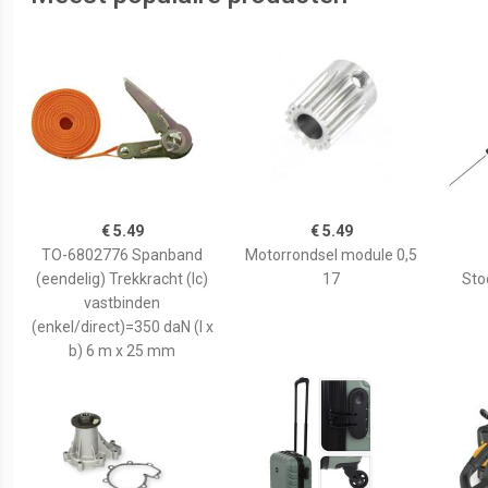
€ 5.49
€ 5.49
TO-6802776 Spanband
Motorrondsel module 0,5
(eendelig) Trekkracht (lc)
17
Sto
vastbinden
(enkel/direct)=350 daN (l x
b) 6 m x 25 mm