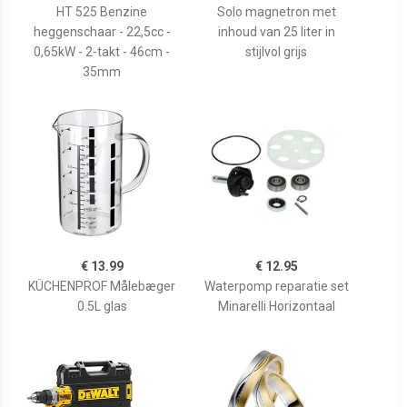
HT 525 Benzine
Solo magnetron met
heggenschaar - 22,5cc -
inhoud van 25 liter in
0,65kW - 2-takt - 46cm -
stijlvol grijs
35mm
€ 13.99
€ 12.95
KÜCHENPROF Målebæger
Waterpomp reparatie set
0.5L glas
Minarelli Horizontaal