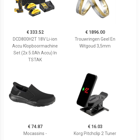
€ 333.52
€ 1896.00
DCD800H2T 18V Li-ion
Trouwringen Geel En
Accu Klopboormachine
Witgoud 3,5mm
Set (2x 5.0Ah Accu) In
TSTAK
€ 74.87
€ 16.03
Mocassins -
Korg Pitchclip 2 Tuner