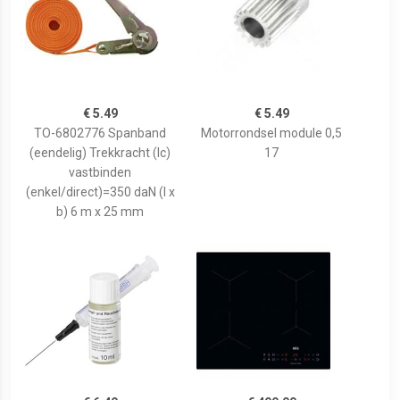
€ 5.49
€ 5.49
TO-6802776 Spanband
Motorrondsel module 0,5
(eendelig) Trekkracht (lc)
17
vastbinden
(enkel/direct)=350 daN (l x
b) 6 m x 25 mm