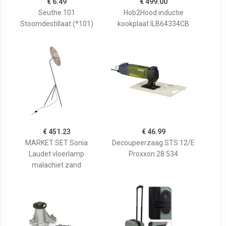
€ 6.49
€ 499.00
Seuthe 101
Hob2Hood inductie
Stoomdestillaat (*101)
kookplaat ILB64334CB
€ 451.23
€ 46.99
MARKET SET Sonia
Decoupeerzaag STS 12/E
Laudet vloerlamp
Proxxon 28 534
malachiet zand