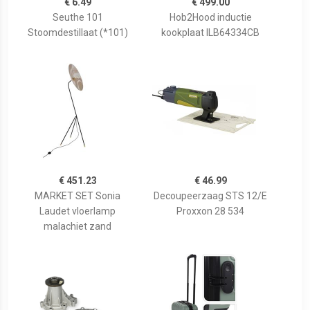
€ 6.49
€ 499.00
Seuthe 101
Hob2Hood inductie
Stoomdestillaat (*101)
kookplaat ILB64334CB
€ 451.23
€ 46.99
MARKET SET Sonia
Decoupeerzaag STS 12/E
Laudet vloerlamp
Proxxon 28 534
malachiet zand