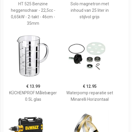
HT 525 Benzine
Solo magnetron met
heggenschaar - 22,5cc -
inhoud van 25 liter in
0,65kW - 2-takt - 46cm -
stijlvol grijs
35mm
€ 13.99
€ 12.95
KÜCHENPROF Målebæger
Waterpomp reparatie set
0.5L glas
Minarelli Horizontaal