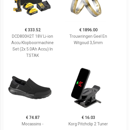
€ 333.52
€ 1896.00
DCD800H2T 18V Li-ion
Trouwringen Geel En
Accu Klopboormachine
Witgoud 3,5mm
Set (2x 5.0Ah Accu) In
TSTAK
€ 74.87
€ 16.03
Mocassins -
Korg Pitchclip 2 Tuner