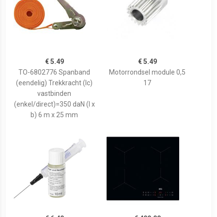
€ 5.49
€ 5.49
TO-6802776 Spanband
Motorrondsel module 0,5
(eendelig) Trekkracht (lc)
17
vastbinden
(enkel/direct)=350 daN (l x
b) 6 m x 25 mm