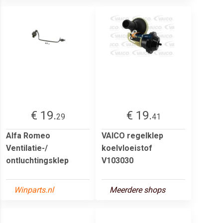
€ 19.
€ 19.
29
41
Alfa Romeo
VAICO regelklep
Ventilatie-/
koelvloeistof
ontluchtingsklep
V103030
Winparts.nl
Meerdere shops