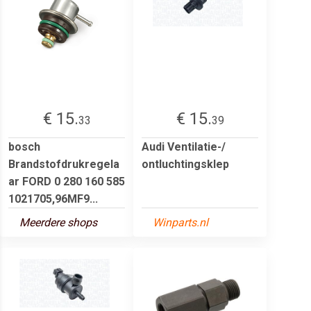
€ 15.
€ 15.
33
39
bosch
Audi Ventilatie-/
Brandstofdrukregela
ontluchtingsklep
ar FORD 0 280 160 585
1021705,96MF9...
Meerdere shops
Winparts.nl