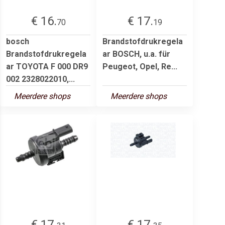
€ 16.
€ 17.
70
19
bosch
Brandstofdrukregela
Brandstofdrukregela
ar BOSCH, u.a. für
ar TOYOTA F 000 DR9
Peugeot, Opel, Re...
002 2328022010,...
Meerdere shops
Meerdere shops
€ 17.
€ 17.