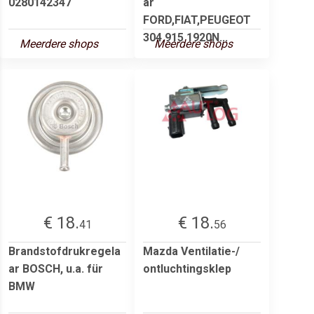
0280142347
ar
FORD,FIAT,PEUGEOT
304 915 1920N...
Meerdere shops
Meerdere shops
€ 18.
€ 18.
41
56
Brandstofdrukregela
Mazda Ventilatie-/
ar BOSCH, u.a. für
ontluchtingsklep
BMW