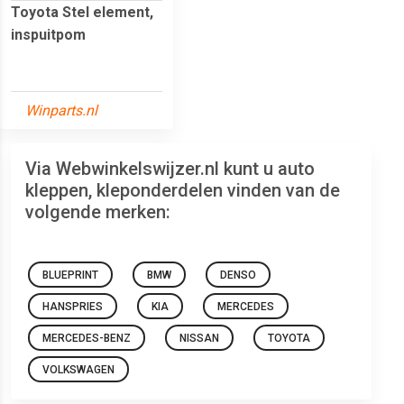
Toyota Stel element,
inspuitpom
Winparts.nl
Via Webwinkelswijzer.nl kunt u auto
kleppen, kleponderdelen vinden van de
volgende merken:
BLUEPRINT
BMW
DENSO
HANSPRIES
KIA
MERCEDES
MERCEDES-BENZ
NISSAN
TOYOTA
VOLKSWAGEN