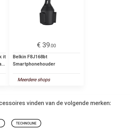
€ 39
.00
 it
Belkin F8J168bt
...
Smartphonehouder
Meerdere shops
ccessoires vinden van de volgende merken:
R
TECHNOLINE