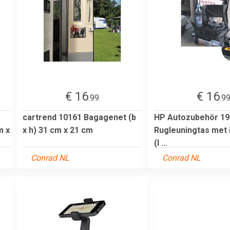
€ 16
€ 16
.99
.9
cartrend 10161 Bagagenet (b
HP Autozubehör 19
m x
x h) 31 cm x 21 cm
Rugleuningtas met 
(l ...
Conrad NL
Conrad NL