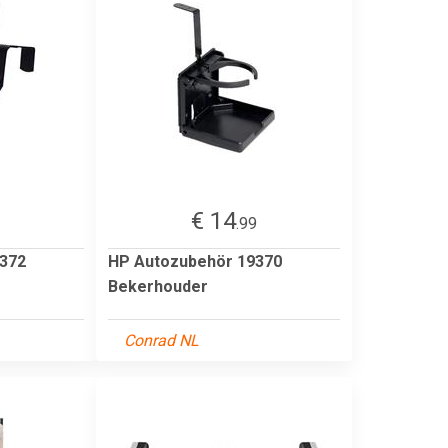
€ 14
.99
372
HP Autozubehör 19370
Bekerhouder
Conrad NL