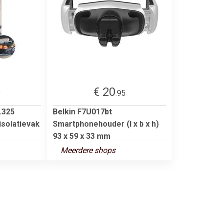
€ 20
9
.95
.325
Belkin F7U017bt
isolatievak
Smartphonehouder (l x b x h)
93 x 59 x 33 mm
Meerdere shops