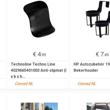
€ 4
€ 7
.99
.49
Technoline Techno Line
HP Autozubehör 19
4029665401003 Anti-slipmat (l
Bekerhouder
x b x h...
Conrad NL
Conrad NL