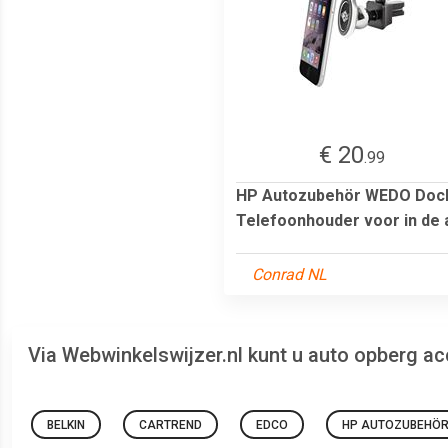
€ 20
.99
HP Autozubehör WEDO Dock
Telefoonhouder voor in de a
Conrad NL
Via Webwinkelswijzer.nl kunt u auto opberg a
BELKIN
CARTREND
EDCO
HP AUTOZUBEHÖ