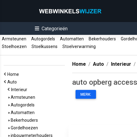
Categorieën
Armsteunen
Autogordels
Automatten
Bekerhouders
Gordelh
Stoelhoezen
Stoelkussens
Stoelverwarming
Home
Auto
Interieur
Home
auto opberg access
Auto
Interieur
MERK:
Armsteunen
Autogordels
Automatten
Bekerhouders
Gordelhoezen
inbouwmeterhouders