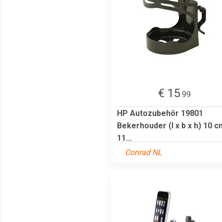
€ 15
.99
HP Autozubehör 19801
Bekerhouder (l x b x h) 10 c
11...
Conrad NL