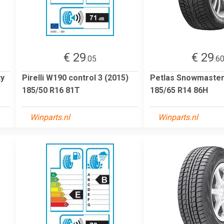
€ 29
€ 29
.05
.6
ty
Pirelli W190 control 3 (2015)
Petlas Snowmaste
185/50 R16 81T
185/65 R14 86H
Winparts.nl
Winparts.nl