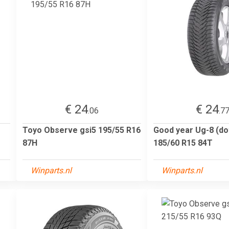
€ 24
€ 24
.06
.7
Toyo Observe gsi5 195/55 R16
Good year Ug-8 (do
87H
185/60 R15 84T
Winparts.nl
Winparts.nl