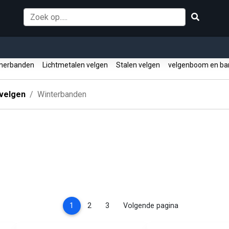
erbanden
Lichtmetalen velgen
Stalen velgen
velgenboom en ba
velgen
Winterbanden
(current)
1
2
3
Volgende pagina