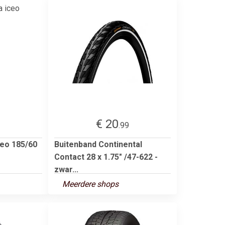
€ 20
3
.99
ceo 185/60
Buitenband Continental
Contact 28 x 1.75" /47-622 -
zwar...
Meerdere shops