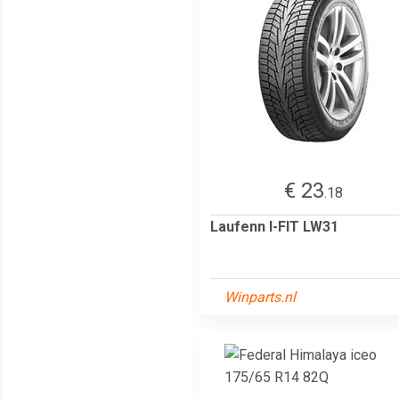
€ 23
.18
Laufenn I-FIT LW31
Winparts.nl