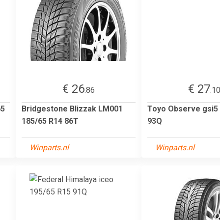
€ 26
€ 27
.86
.1
65
Bridgestone Blizzak LM001
Toyo Observe gsi5
185/65 R14 86T
93Q
Winparts.nl
Winparts.nl