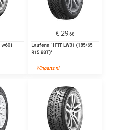
€ 29
0
.68
r w601
Laufenn ' I FIT LW31 (185/65
R15 88T)'
Winparts.nl