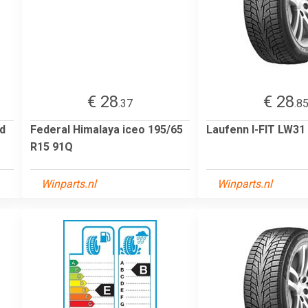
€ 28
€ 28
.37
.8
d
Federal Himalaya iceo 195/65
Laufenn I-FIT LW31
R15 91Q
Winparts.nl
Winparts.nl