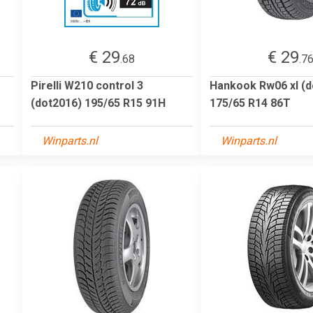
€ 29
€ 29
.68
.7
Pirelli W210 control 3
Hankook Rw06 xl (d
(dot2016) 195/65 R15 91H
175/65 R14 86T
Winparts.nl
Winparts.nl