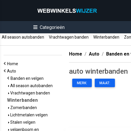
Categorieën
All season autobanden
Vrachtwagen banden
Winterbanden
Zom
Home
Auto
Banden en 
Home
auto winterbanden
Auto
Banden en velgen
MERK:
MAAT:
All season autobanden
Vrachtwagen banden
Winterbanden
Zomerbanden
Lichtmetalen velgen
Stalen velgen
velgenboom en