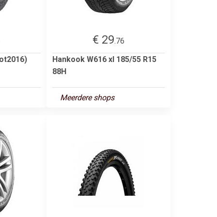
€ 29
6
.76
ot2016)
Hankook W616 xl 185/55 R15
88H
Meerdere shops