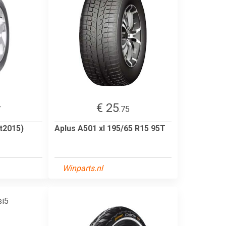
€ 25
7
.75
t2015)
Aplus A501 xl 195/65 R15 95T
Winparts.nl