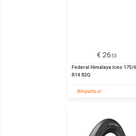
€ 26
.53
Federal Himalaya iceo 175/
R14 82Q
Winparts.nl