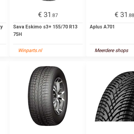
€ 31
€ 31
.87
.8
ty
Sava Eskimo s3+ 155/70 R13
Aplus A701
75H
Winparts.nl
Meerdere shops