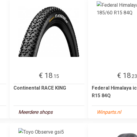
€ 18
€ 18
.15
.2
Continental RACE KING
Federal Himalaya i
R15 84Q
Meerdere shops
Winparts.nl