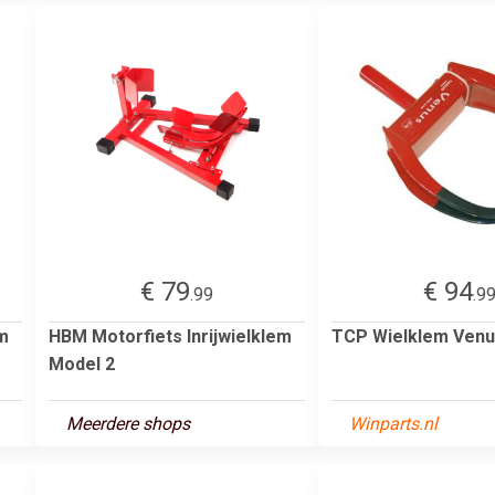
€ 79
€ 94
.99
.9
em
HBM Motorfiets Inrijwielklem
TCP Wielklem Ven
Model 2
Meerdere shops
Winparts.nl