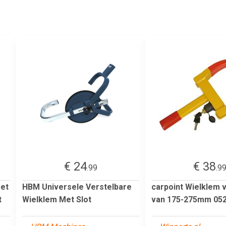
€ 24
€ 38
.99
.9
Met
HBM Universele Verstelbare
carpoint Wielklem 
t
Wielklem Met Slot
van 175-275mm 05