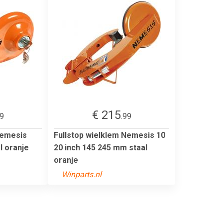
€ 215
99
.99
Nemesis
Fullstop wielklem Nemesis 10
l oranje
20 inch 145 245 mm staal
oranje
Winparts.nl