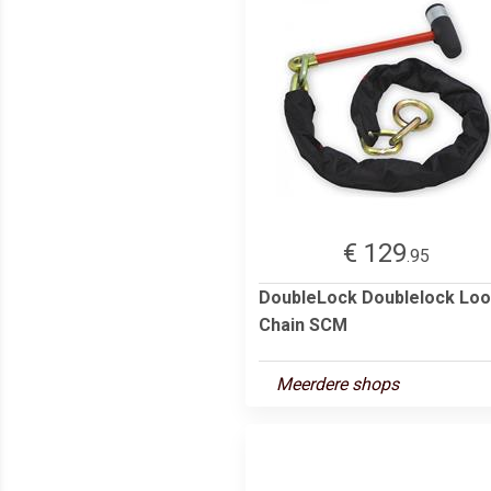
€ 129
.95
DoubleLock Doublelock Lo
Chain SCM
Meerdere shops