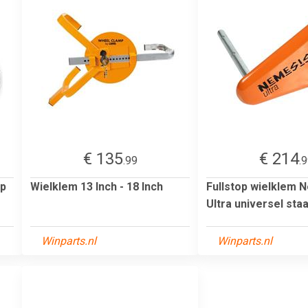
€ 135
€ 214
.99
.
op
Wielklem 13 Inch - 18 Inch
Fullstop wielklem 
Ultra universel staa
Winparts.nl
Winparts.nl