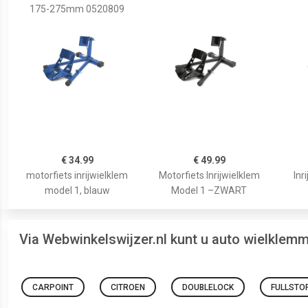
175-275mm 0520809
€ 34.99
€ 49.99
motorfiets inrijwielklem
Motorfiets Inrijwielklem
Inr
model 1, blauw
Model 1 –ZWART
Via Webwinkelswijzer.nl kunt u auto wielklem
CARPOINT
CITROEN
DOUBLELOCK
FULLSTO