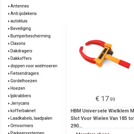
Antennes
Anti ijsdekens
autokluis
Beveiliging
Bumperbescherming
Claxons
Dakdragers
Dakkoffers
doppen voor wielmoeren
Fietsendragers
Gordelhoezen
Hoezen
Ijskrabbers
€ 17
.99
Jerrycans
HBM Universele Wielklem 
kofferbaknet
Slot Voor Wielen Van 185 to
Laadkabels, laadpalen
290...
Omvormers
Parkeersystemen