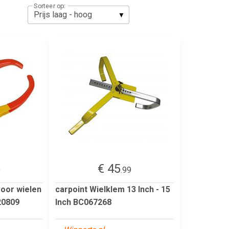
Sorteer op:
€ 45
9
.99
voor wielen
carpoint Wielklem 13 Inch - 15
20809
Inch BC067268