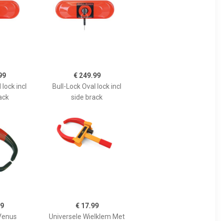
99
€ 249.99
 lock incl
Bull-Lock Oval lock incl
ack
side brack
99
€ 17.99
Venus
Universele Wielklem Met