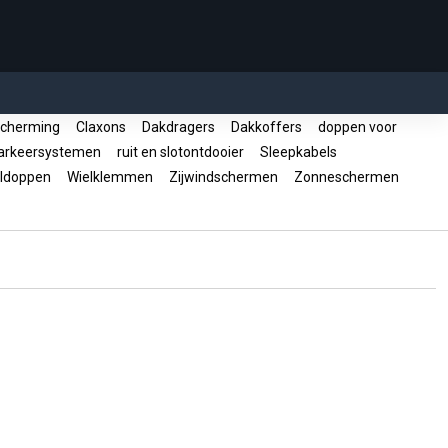
cherming
Claxons
Dakdragers
Dakkoffers
doppen voor
rkeersystemen
ruit en slotontdooier
Sleepkabels
ldoppen
Wielklemmen
Zijwindschermen
Zonneschermen