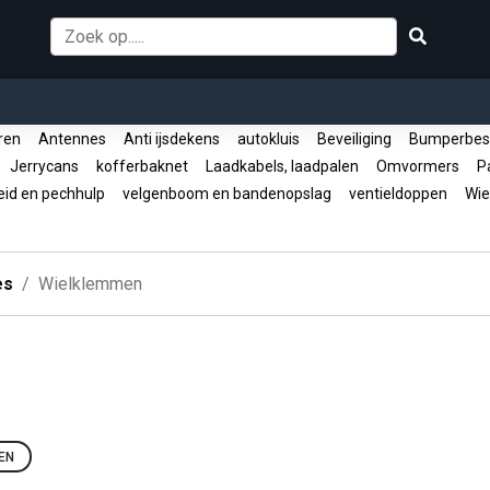
oren
Antennes
Anti ijsdekens
autokluis
Beveiliging
Bumperbes
Jerrycans
kofferbaknet
Laadkabels, laadpalen
Omvormers
Pa
eid en pechhulp
velgenboom en bandenopslag
ventieldoppen
Wie
es
Wielklemmen
EN