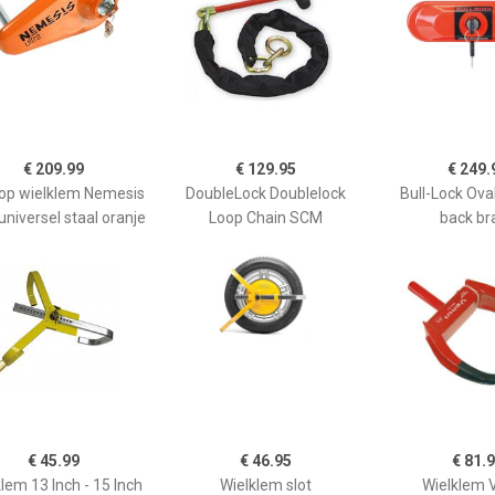
€ 209.99
€ 129.95
€ 249.
top wielklem Nemesis
DoubleLock Doublelock
Bull-Lock Oval
 universel staal oranje
Loop Chain SCM
back br
€ 45.99
€ 46.95
€ 81.
lem 13 Inch - 15 Inch
Wielklem slot
Wielklem 