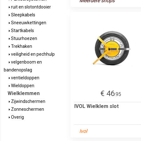
Meerdere shops
ruit en slotontdooier
Sleepkabels
Sneeuwkettingen
Startkabels
Stuurhoezen
Trekhaken
veiligheid en pechhulp
velgenboom en
bandenopslag
ventieldoppen
Wieldoppen
€ 46
Wielklemmen
.95
Zijwindschermen
IVOL Wielklem slot
Zonneschermen
Overig
Ivol