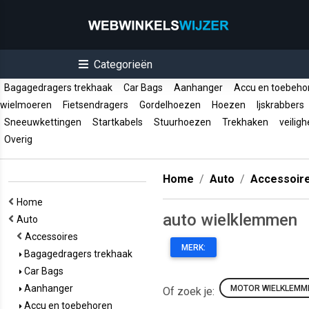
Categorieën
Bagagedragers trekhaak
Car Bags
Aanhanger
Accu en toebeh
wielmoeren
Fietsendragers
Gordelhoezen
Hoezen
Ijskrabbers
Sneeuwkettingen
Startkabels
Stuurhoezen
Trekhaken
veiligh
Overig
Home
Auto
Accessoir
Home
auto wielklemmen
Auto
Accessoires
MERK:
Bagagedragers trekhaak
Car Bags
Aanhanger
MOTOR WIELKLEMM
Of zoek je:
Accu en toebehoren