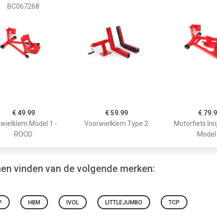
BC067268
€ 49.99
€ 59.99
€ 79.
ijwielklem Model 1 -
Voorwielklem Type 2
Motorfiets Inr
ROOD
Model
men vinden van de volgende merken:
P
HBM
IVOL
LITTLEJUMBO
TCP