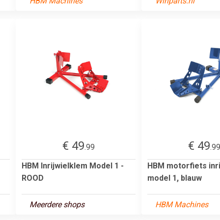
HBM Machines
Winparts.nl
€ 49
€ 49
.99
.9
HBM Inrijwielklem Model 1 -
HBM motorfiets inr
ROOD
model 1, blauw
Meerdere shops
HBM Machines