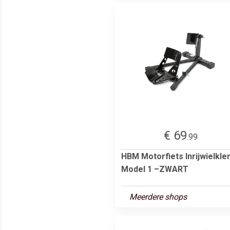
€ 69
.99
HBM Motorfiets Inrijwielkl
Model 1 –ZWART
Meerdere shops