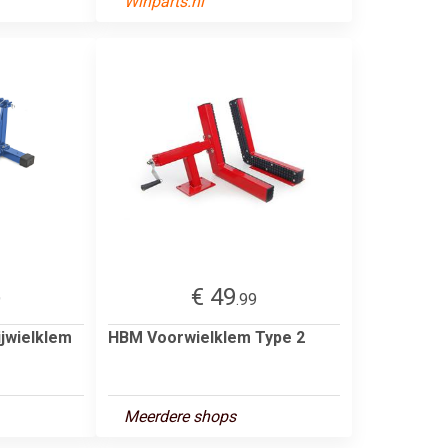
Winparts.nl
€ 49
9
.99
ijwielklem
HBM Voorwielklem Type 2
Meerdere shops