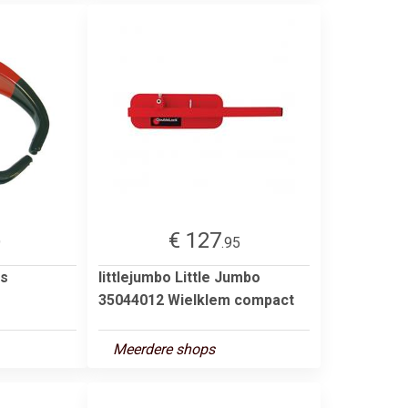
€ 127
9
.95
us
littlejumbo Little Jumbo
35044012 Wielklem compact
Meerdere shops