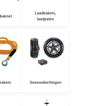
Laadkabels,
baknet
laadpalen
kabels
Sneeuwkettingen