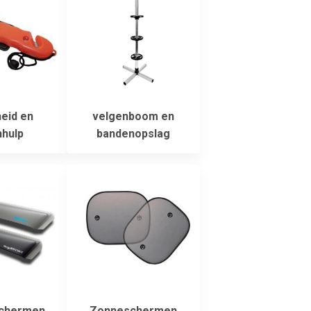
heid en
velgenboom en
hulp
bandenopslag
schermen
Zonneschermen