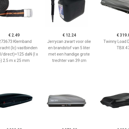
€ 2.49
€ 12.24
€ 319.
273673 Klemband
Jerrycan zwart voor olie
Twinny Load 
racht (lc) vastbinden
en brandstof van 5 liter
TBX 4
l/direct)=125 daN (l x
met een handige grote
b) 2.5 m x 25 mm
trechter van 39 cm