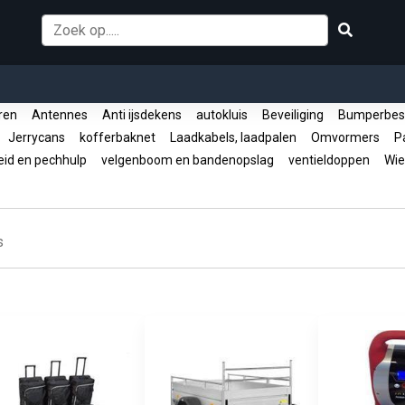
oren
Antennes
Anti ijsdekens
autokluis
Beveiliging
Bumperbes
Jerrycans
kofferbaknet
Laadkabels, laadpalen
Omvormers
Pa
eid en pechhulp
velgenboom en bandenopslag
ventieldoppen
Wie
s