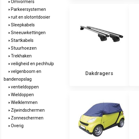
Omvormers
Parkeersystemen
ruit en slotontdooier
Sleepkabels
Sneeuwkettingen
Startkabels
Stuurhoezen
Trekhaken
veiligheid en pechhulp
velgenboom en
Dakdragers
bandenopslag
ventieldoppen
Wieldoppen
Wielklemmen
Zijwindschermen
Zonneschermen
Overig