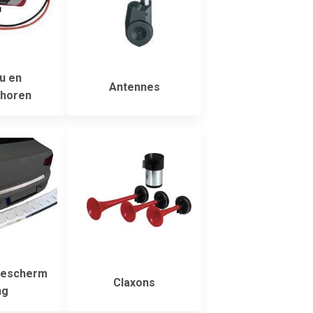
u en
Antennes
horen
escherm
Claxons
ng