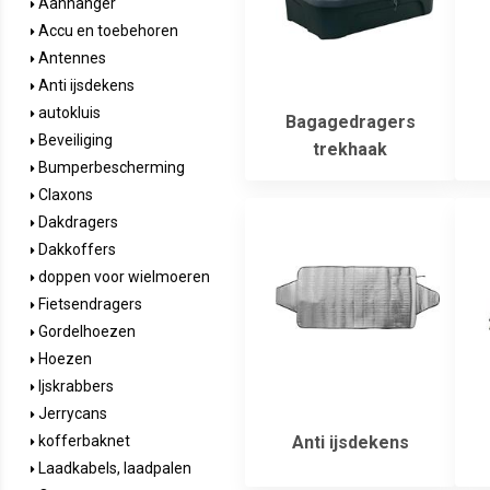
Aanhanger
Accu en toebehoren
Antennes
Anti ijsdekens
autokluis
Bagagedragers
Beveiliging
trekhaak
Bumperbescherming
Claxons
Dakdragers
Dakkoffers
doppen voor wielmoeren
Fietsendragers
Gordelhoezen
Hoezen
Ijskrabbers
Jerrycans
Anti ijsdekens
kofferbaknet
Laadkabels, laadpalen