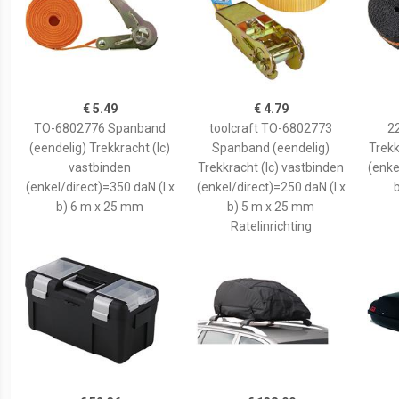
€ 5.49
€ 4.79
TO-6802776 Spanband
toolcraft TO-6802773
2
(eendelig) Trekkracht (lc)
Spanband (eendelig)
Trekk
vastbinden
Trekkracht (lc) vastbinden
(enke
(enkel/direct)=350 daN (l x
(enkel/direct)=250 daN (l x
b) 6 m x 25 mm
b) 5 m x 25 mm
Ratelinrichting