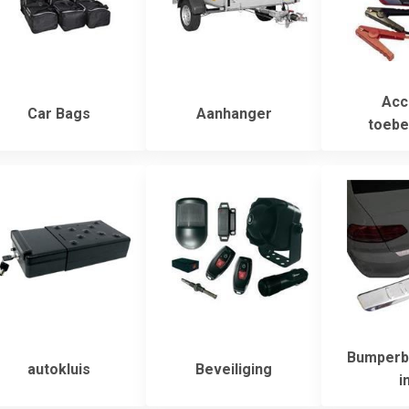
Acc
Car Bags
Aanhanger
toebe
Bumperb
autokluis
Beveiliging
i