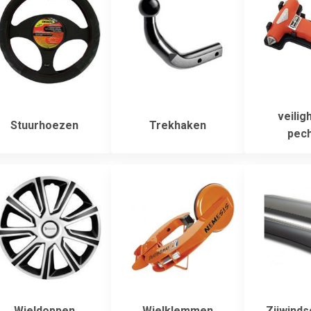
veilig
Stuurhoezen
Trekhaken
pech
Wieldoppen
Wielklemmen
Zijwind