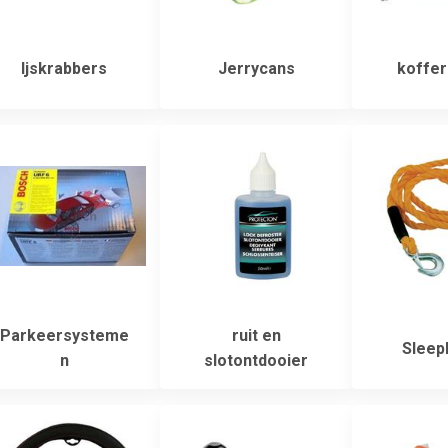
Ijskrabbers
Jerrycans
koffer
Parkeersysteme
ruit en
Sleep
n
slotontdooier