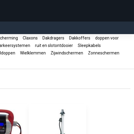
cherming
Claxons
Dakdragers
Dakkoffers
doppen voor
rkeersystemen
ruit en slotontdooier
Sleepkabels
ldoppen
Wielklemmen
Zijwindschermen
Zonneschermen