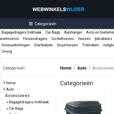
Categorieën
Bagagedragers trekhaak
Car Bags
Aanhanger
Accu en toebeh
wielmoeren
Fietsendragers
Gordelhoezen
Hoezen
Ijskrabbers
Sneeuwkettingen
Startkabels
Stuurhoezen
Trekhaken
veiligh
Overig
Categorieën
Home
Auto
Accessoire
Categorieën
Home
Auto
Accessoires
Bagagedragers trekhaak
Car Bags