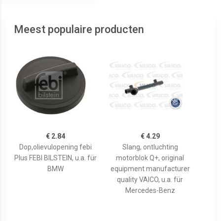
Meest populaire producten
€ 2.84
€ 4.29
Dop,olievulopening febi
Slang, ontluchting
Plus FEBI BILSTEIN, u.a. für
motorblok Q+, original
BMW
equipment manufacturer
quality VAICO, u.a. für
Mercedes-Benz