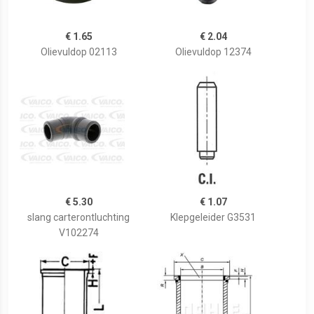
€ 1.65
€ 2.04
Olievuldop 02113
Olievuldop 12374
€ 5.30
€ 1.07
slang carterontluchting
Klepgeleider G3531
V102274