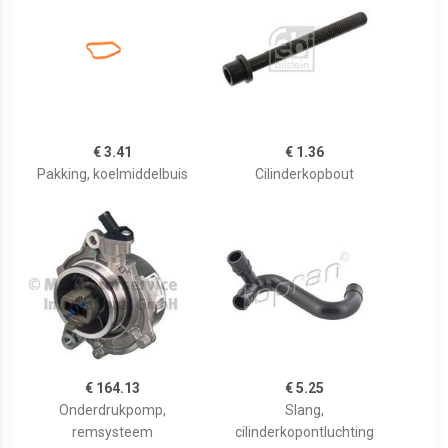
€ 3.41
€ 1.36
Pakking, koelmiddelbuis
Cilinderkopbout
€ 164.13
€ 5.25
Onderdrukpomp,
Slang,
remsysteem
cilinderkopontluchting