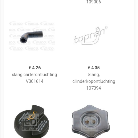
109006
€ 4.26
€ 4.35
slang carterontluchting
Slang,
V301614
cilinderkopontluchting
107394