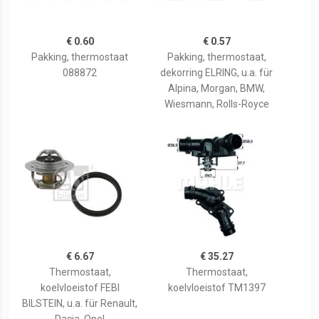
€ 0.60
€ 0.57
Pakking, thermostaat
Pakking, thermostaat,
088872
dekorring ELRING, u.a. für
Alpina, Morgan, BMW,
Wiesmann, Rolls-Royce
€ 6.67
€ 35.27
Thermostaat,
Thermostaat,
koelvloeistof FEBI
koelvloeistof TM1397
BILSTEIN, u.a. für Renault,