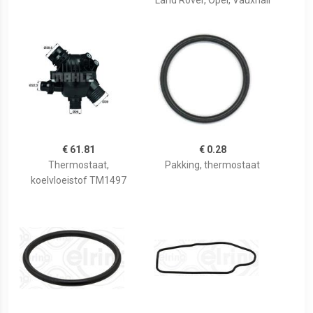
Land Rover, Opel, Vauxhall
€ 61.81
€ 0.28
Thermostaat,
Pakking, thermostaat
koelvloeistof TM1497