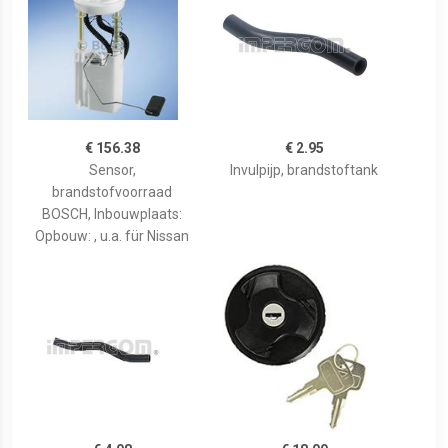
€ 156.38
€ 2.95
Sensor,
Invulpijp, brandstoftank
brandstofvoorraad
BOSCH, Inbouwplaats:
Opbouw: , u.a. für Nissan