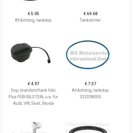
€ 5.05
€ 69.68
Afdichting, tankdop
Tankvlotter
€ 4.97
€ 7.57
Dop, brandstoftank febi
Afdichting, tankdop
Plus FEBI BILSTEIN, u.a. für
332038000
Audi, VW, Seat, Skoda