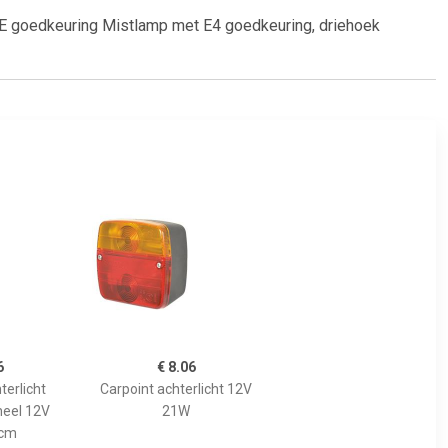
ECE goedkeuring Mistlamp met E4 goedkeuring, driehoek
6
€ 8.06
terlicht
Carpoint achterlicht 12V
neel 12V
21W
xcm