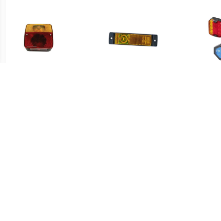
€ 5.74
€ 18.99
Achterlicht
Hella LEUCHTE SMLR
Aanh
110x100x50mm
MD24 2PS 2PS 008 645-
L
001 Aanhangerachterlicht
draa
Knipperlicht,
Kentekenverlichting,
Achterlicht,
Achteruitrijlicht Links,
Rechts 12 V, 24 V