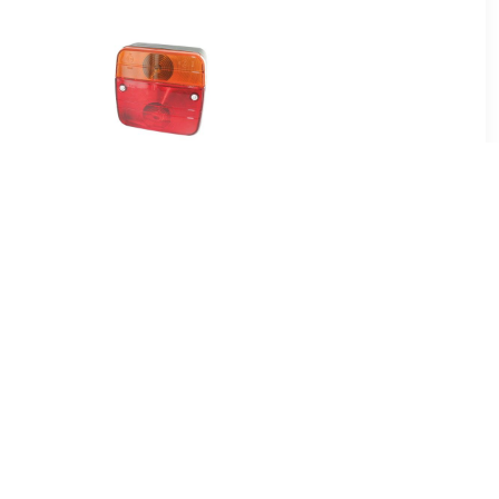
95
€ 4.25
20 x 140mm
Achterlicht 98 x 104 mm