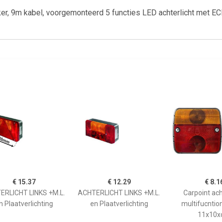
kker, 9m kabel, voorgemonteerd 5 functies LED achterlicht met 
€ 15.37
€ 12.29
€ 8.1
ERLICHT LINKS +M.L.
ACHTERLICHT LINKS +M.L.
Carpoint ach
n Plaatverlichting
en Plaatverlichting
multifucntio
11x10