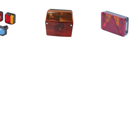
€ 138.09
€ 5.99
€ 19.
angerverlichtingsset
Fristom MD-002 P 90241
Achterlicht 2
ED met magneten
Aanhangerachterlicht
links
dloos (Bluetooth) 7-
Knipperlicht, Remlicht,
polig
Achterlicht Achter, Links,
Rechts 12 V, 24 V