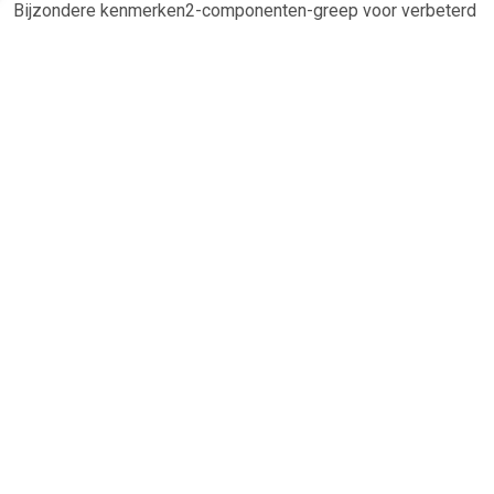
Bijzondere kenmerken2-componenten-greep voor verbeterd
gevoelVereenvoudigde borging voor het instellen van de
waarde van het draaimomentKijkvenster voor optische
controle van de vergrendelingMet 3 andere gekleurde
codeerringen voor de markering bij personaliseringen of
bijzondere arbeidsprocessenZonder
signaalkopSpecificatiesBijzonderheden Met omschakelbare
ratelUitvoering 3/4" (20 mm)Draaimoment (min.) 200
NmDraaimoment (max.) 500 NmActivatie nauwkeurigheid
TERUG
Algemeen