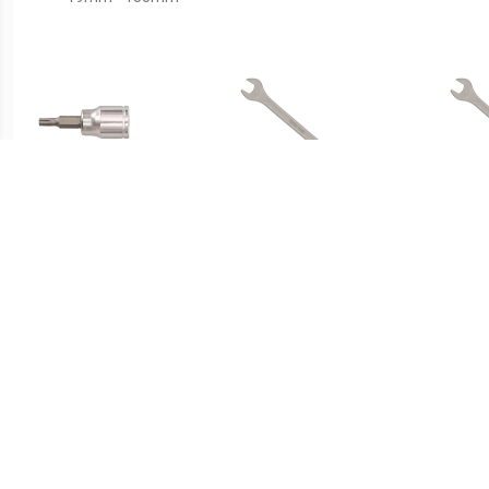
€ 10.95
€ 11.99
Cyclus rateldop torx tx15
Cyclus Ring en
3/8
Steeksleutel 8mm
S