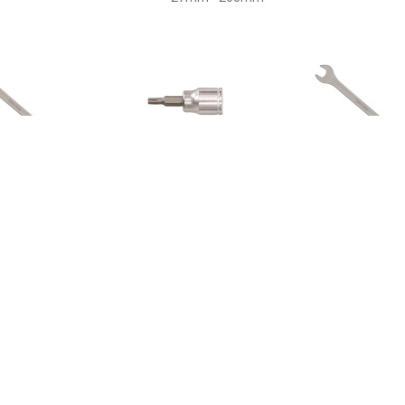
€ 14.99
€ 10.95
€ 20.
Cyclus Ring en
Cyclus rateldop torx tx10
Cyclus Ri
teeksleutel 16mm
3/8
Steeksleut