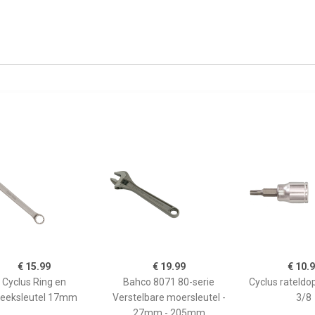
€ 15.99
€ 19.99
€ 10.
Cyclus Ring en
Bahco 8071 80-serie
Cyclus rateldop
teeksleutel 17mm
Verstelbare moersleutel -
3/8
27mm - 205mm