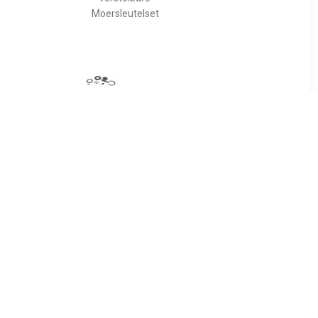
Moersleutelset
99
€ 12.99
ng en
Hazet 9021-02/11 9021-
el 10mm
02/11 Ratelbinnenwerk 1
stuk(s)