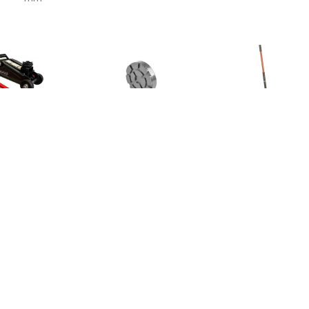
€ 51.76
€ 7.69
€ 214.
Krik 2t
Afstandsschijf
Verrijdbare aut
Werkhoogte: 8