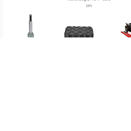
cm
€ 45.37
€ 16.99
Potkrik 6000kg
KS Tools 160.0391
Rubberen pad