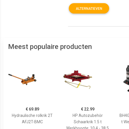
ALTERNATIEVEN
Meest populaire producten
€ 69.89
€ 22.99
Hydraulische rolkrik 2T
HP Autozubehör
BH4G2
AFJ2T-BMC
Schaarkrik 1.5 t
t We
Werkhoogte: 10.4 - 38.5