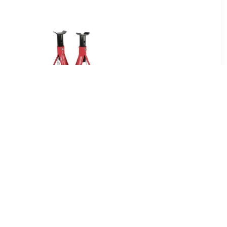
99
€ 39.99
okrik 1.5 t
Bok 2 t Werkhoogte: 270 -
5 - 415 mm
355 mm