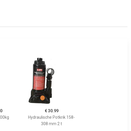
70
€ 30.99
000kg
Hydraulische Potkrik 158-
308 mm 2 t