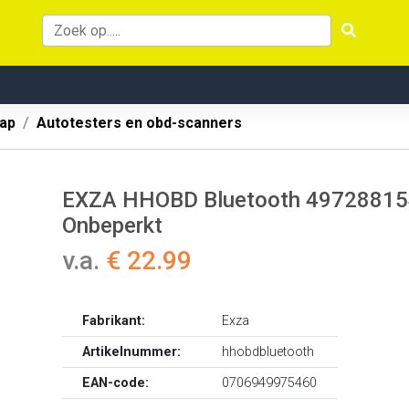
ap
Autotesters en obd-scanners
EXZA HHOBD Bluetooth 497288154 O
Onbeperkt
v.a.
€ 22.99
Fabrikant:
Exza
Artikelnummer:
hhobdbluetooth
EAN-code:
0706949975460