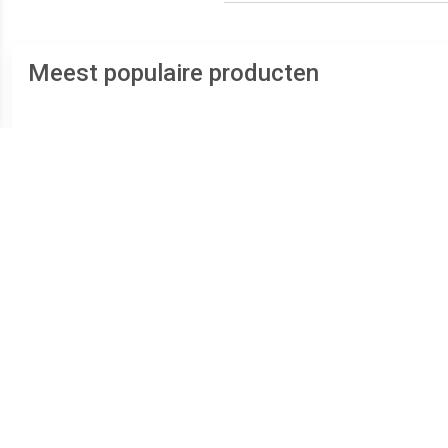
Meest populaire producten
€ 34.85
€ 13.26
HAZET Reactievloeistof
Zuurgraadtester BB10
Spann
4793-2