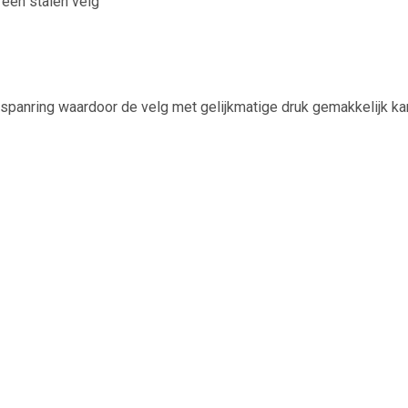
een stalen velg
-spanring waardoor de velg met gelijkmatige druk gemakkelijk ka
nder gereedschappen.Â De universele wieldoppen verkopen wij ook