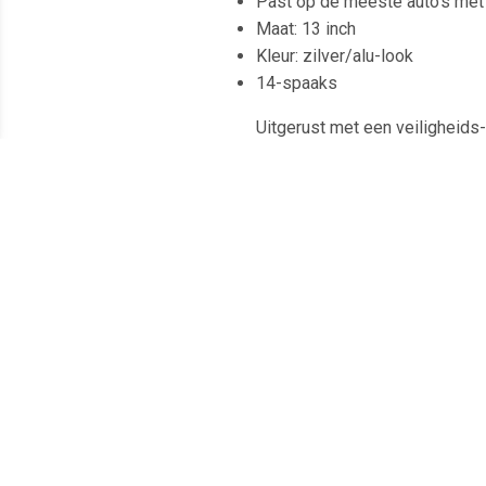
Past op de meeste auto's met 
Maat: 13 inch
Kleur: zilver/alu-look
14-spaaks
Uitgerust met een veiligheids
Gemakkelijk aan te brengen zo
Meest populaire producten