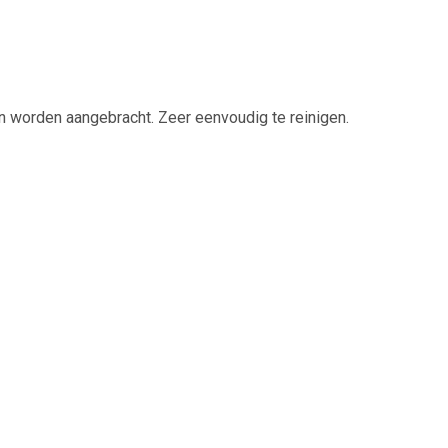
n worden aangebracht. Zeer eenvoudig te reinigen.
 per stuk, zo kunt u er nog 1 reserve bij bestellen.