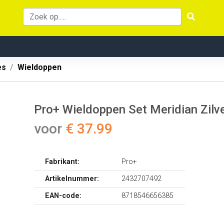
es
Wieldoppen
Pro+ Wieldoppen Set Meridian Zilver
voor
€ 37.99
Fabrikant:
Pro+
Artikelnummer:
2432707492
EAN-code:
8718546656385