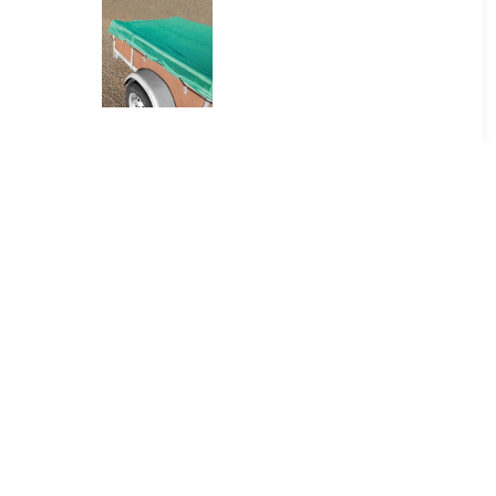
99
€ 22.49
p Werklast
Carpoint Aanhangernet
 Geel
160x250cm fijnmazig -
groen
99
€ 41.99
p Werklast
90566 Rondstrop Werklast