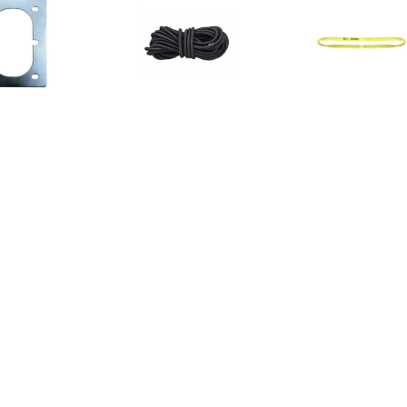
€ 4.79
€ 19.98
€ 44.
73 Tegenplaat voor
2x Aanhanger net elastiek
90561 Rondstro
ring (l x b x h) 125 x
10 meter Zwart
(WLL): 3 t
165 x 3 mm
€ 5.49
€ 61.99
€ 17.
79405 8-armig
90423 Rondstrop Werklast
90554 Rondstro