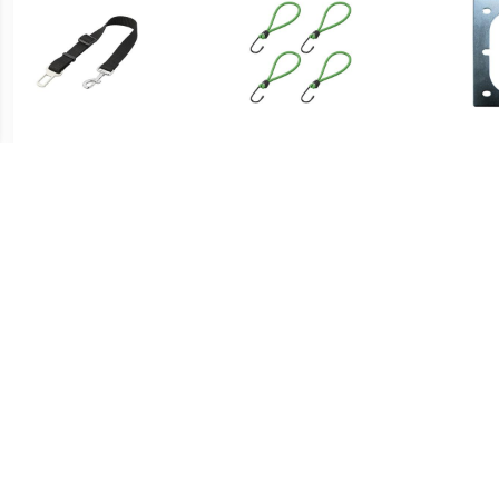
€ 3.99
€ 3.73
ProPlus 730017
ProPlus elastieken lus met
252
Hondenriem voor gordel
haak 16 cm groen 4 stuks
sjor
€ 9.99
€ 5.99
Vouwwagen elastiek
HP Autozubehör 0410218